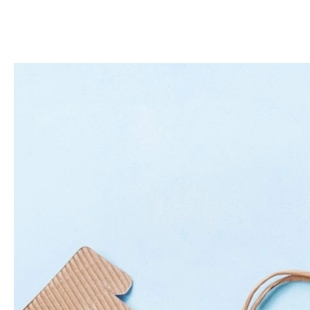
DOM
DOMY W POL
OGRÓD
WARZYWA
PROJEKTOWANIE
DLA DOM
ZWIERZĘTA W NAT
ZWYCZAJE
ZRÓ
DANIA GŁÓW