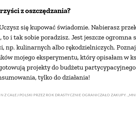
orzyści z oszczędzania?
Uczysz się kupować świadomie. Nabierasz przeko
, to i tak sobie poradzisz. Jest jeszcze ogromna 
, np. kulinarnych albo rękodzielniczych. Poznaje
ików mojego eksperymentu, który opisałam w ksi
zygotowują projekty do budżetu partycypacyjneg
nsumowania, tylko do działania!
ZIN Z CAŁEJ POLSKI PRZEZ ROK DRASTYCZNIE OGRANICZAŁO ZAKUPY. „MN