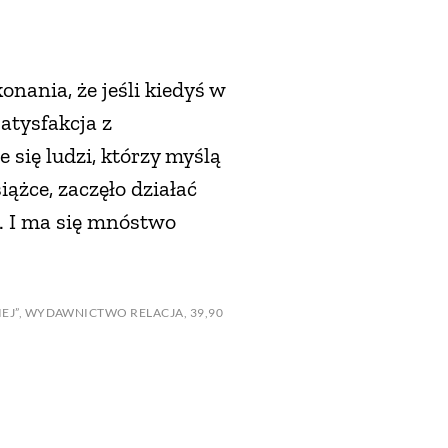
nania, że jeśli kiedyś w
satysfakcja z
 się ludzi, którzy myślą
ążce, zaczęło działać
o. I ma się mnóstwo
IEJ”, WYDAWNICTWO RELACJA, 39,90