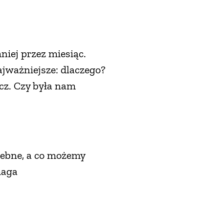
iej przez miesiąc.
ajważniejsze: dlaczego?
ecz. Czy była nam
zebne, a co możemy
maga