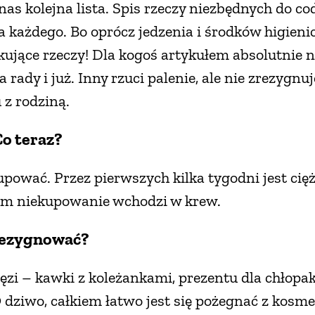
as kolejna lista. Spis rzeczy niezbędnych do c
 każdego. Bo oprócz jedzenia i środków higieni
ujące rzeczy! Dla kogoś artykułem absolutnie 
a rady i już. Inny rzuci palenie, ale nie zrezygn
 z rodziną.
Co teraz?
upować. Przez pierwszych kilka tygodni jest cię
otem niekupowanie wchodzi w krew.
zrezygnować?
ięzi – kawki z koleżankami, prezentu dla chłopak
 dziwo, całkiem łatwo jest się pożegnać z kosm