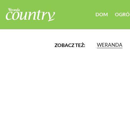
DOM
OGRÓ
WERANDA
ZOBACZ TEŻ:
LUB WYBIERZ JEDNĄ Z K