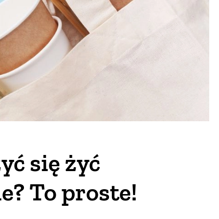
yć się żyć
e? To proste!