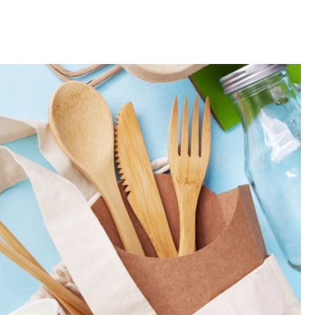
OM
BUDUJEMY DOM
DY
ZIELEŃ W DOMU
RALNA APTECZKA
A DOMOWE
EŁO
RZEMIOSŁO
ZYSTAWKI
ZUPY
TWORY
INNE