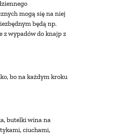
odziennego
cznych mogą się na niej
niezbędnym będą np.
uje z wypadów do knajp z
żko, bo na każdym kroku
a, butelki wina na
etykami, ciuchami,