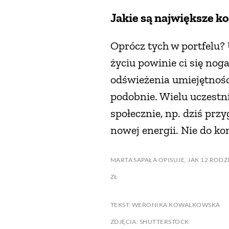
Jakie są największe k
Oprócz tych w portfelu? 
życiu powinie ci się noga
odświeżenia umiejętności
podobnie. Wielu uczestn
społecznie, np. dziś pr
nowej energii. Nie do ko
MARTA SAPAŁA OPISUJE, JAK 12 ROD
ZŁ
TEKST: WERONIKA KOWALKOWSKA
ZDJĘCIA: SHUTTERSTOCK