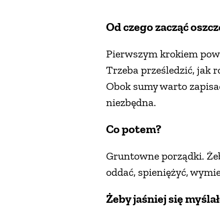
Od czego zacząć oszcz
Pierwszym krokiem powi
Trzeba prześledzić, jak 
Obok sumy warto zapisać 
niezbędna.
Co potem?
Gruntowne porządki. Żeb
oddać, spieniężyć, wymi
Żeby jaśniej się myśla