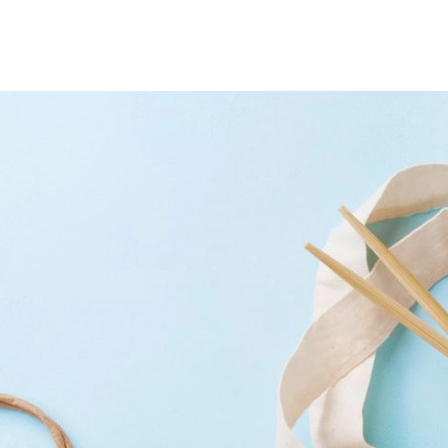
SCE
DOMY NA ŚWIECIE
URZĄDZAMY D
 I OWOCE
ROŚLINY OGRODOWE
PORA
 OGRODU
NATURALNIE
URODA
NATU
U
EKO ŻYCIE
PRZYRODA
ZWIERZĘT
URZE
GRZYBY
KRAJOBRAZ
RĘKODZI
B TO SAM
PRZEPISY
ŚNIADANIA
PR
NE
CIASTA I DESERY
DODATKI
PRZE