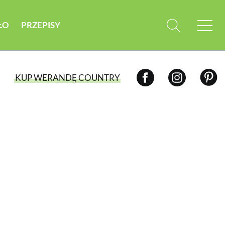
ŁO
PRZEPISY
KUP WERANDĘ COUNTRY
WYBIERZ TYP WYDANIA
WYDANIE DRUKOWANE
aktualny numer z dostawą do domu
E-WYDANIE PDF
przeglądaj bezpośrednio na Twoim
komputerze lub urządzeniu mobilnym