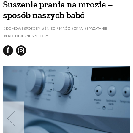
Suszenie prania na mrozie –
sposób naszych babć
BUDUJEMY DOM
DOMOWE SPOSOBY
ŚNIEG
MRÓZ
ZIMA
SPRZĄTANIE
EKOLOGICZNE SPOSOBY
OGRÓD
WARZYWA I OWOCE
ROŚLINY OGRODOWE
PORADY
ZIELEŃ W DOMU
PROJEKTOWANIE OGRODU