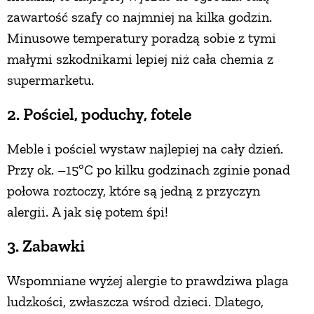
zawartość szafy co najmniej na kilka godzin.
PRZEPISY
Minusowe temperatury poradzą sobie z tymi
małymi szkodnikami lepiej niż cała chemia z
ŚNIADANIA
supermarketu.
2. Pościel, poduchy, fotele
PRZYSTAWKI
Meble i pościel wystaw najlepiej na cały dzień.
ZUPY
Przy ok. –15ºC po kilku godzinach zginie ponad
połowa roztoczy, które są jedną z przyczyn
DANIA GŁÓWNE
alergii. A jak się potem śpi!
3. Zabawki
CIASTA I DESERY
Wspomniane wyżej alergie to prawdziwa plaga
DODATKI
ludzkości, zwłaszcza wśrod dzieci. Dlatego,