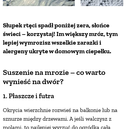
ZWIERZĘTA W NATURZE
Słupek rtęci spadł poniżej zera, słońce
GRZYBY
świeci – korzystaj! Im większy mróz, tym
lepiej wymrozisz wszelkie zarazki i
KRAJOBRAZ
alergeny ukryte w domowym ciepełku.
RĘKODZIEŁO
Suszenie na mrozie – co warto
wynieść na dwór?
RZEMIOSŁO
1. Płaszcze i futra
ZWYCZAJE
Okrycia wierzchnie rozwieś na balkonie lub na
sznurze między drzewami. A jeśli walczysz z
ZRÓB TO SAM
molami, to najlepiej wyrzuć do ogródka całą