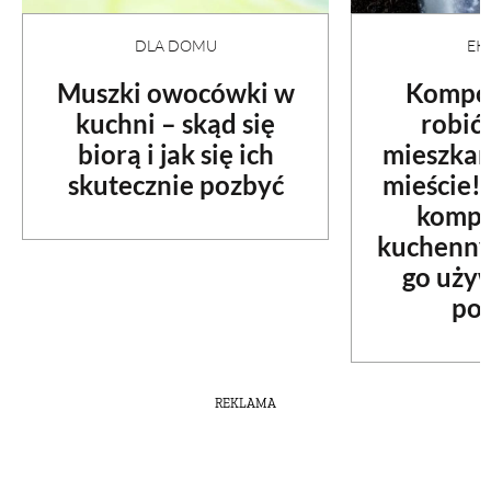
DLA DOMU
EK
Muszki owocówki w
Kompos
kuchni – skąd się
robić
biorą i jak się ich
mieszkan
skutecznie pozbyć
mieście! 
kompo
kuchenny
go używ
pos
REKLAMA