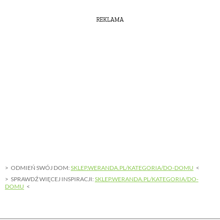
REKLAMA
ODMIEŃ SWÓJ DOM:
SKLEP.WERANDA.PL/KATEGORIA/DO-DOMU
SPRAWDŹ WIĘCEJ INSPIRACJI:
SKLEP.WERANDA.PL/KATEGORIA/DO-
DOMU