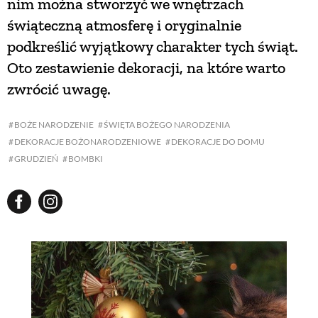
nim można stworzyć we wnętrzach
świąteczną atmosferę i oryginalnie
podkreślić wyjątkowy charakter tych świąt.
Oto zestawienie dekoracji, na które warto
zwrócić uwagę.
BOŻE NARODZENIE
ŚWIĘTA BOŻEGO NARODZENIA
DEKORACJE BOŻONARODZENIOWE
DEKORACJE DO DOMU
GRUDZIEŃ
BOMBKI