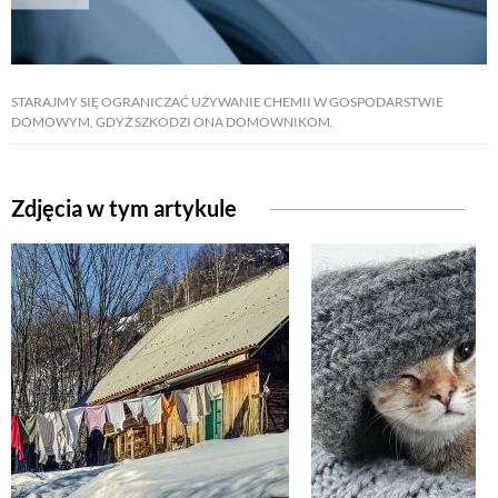
NATURALNIE
STARAJMY SIĘ OGRANICZAĆ UŻYWANIE CHEMII W GOSPODARSTWIE
DOMOWYM, GDYŻ SZKODZI ONA DOMOWNIKOM.
URODA
NATURALNA APTECZKA
Zdjęcia w tym artykule
DLA DOMU
EKO ŻYCIE
PRZYRODA
ZWIERZĘTA DOMOWE