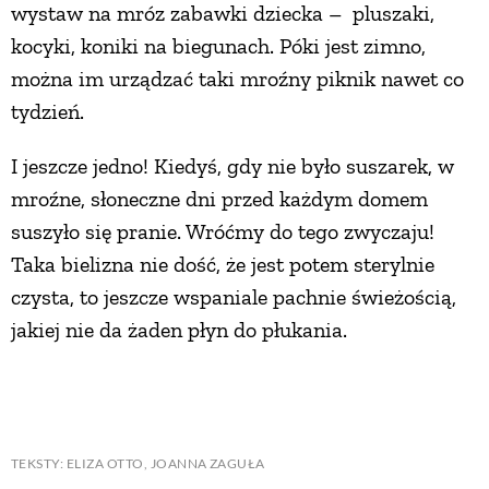
wystaw na mróz zabawki dziecka – pluszaki,
PRZETWORY
kocyki, koniki na biegunach. Póki jest zimno,
można im urządzać taki mroźny piknik nawet co
INNE
tydzień.
I jeszcze jedno! Kiedyś, gdy nie było suszarek, w
mroźne, słoneczne dni przed każdym domem
suszyło się pranie. Wróćmy do tego zwyczaju!
Taka bielizna nie dość, że jest potem sterylnie
czysta, to jeszcze wspaniale pachnie świeżością,
jakiej nie da żaden płyn do płukania.
TEKSTY: ELIZA OTTO, JOANNA ZAGUŁA