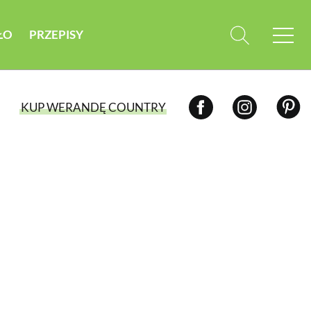
ŁO
PRZEPISY
KUP WERANDĘ COUNTRY
WYBIERZ TYP WYDANIA
WYDANIE DRUKOWANE
aktualny numer z dostawą do domu
E-WYDANIE PDF
przeglądaj bezpośrednio na Twoim
komputerze lub urządzeniu mobilnym