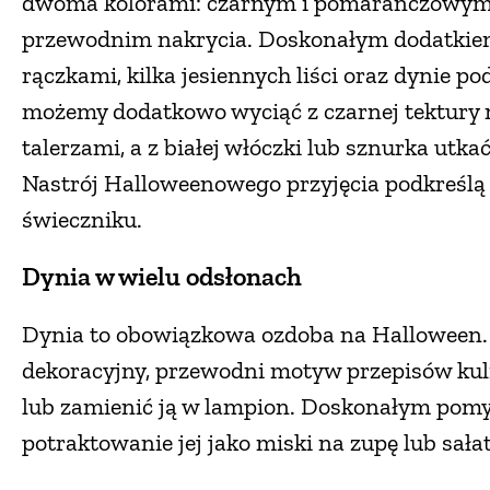
dwoma kolorami: czarnym i pomarańczowym,
przewodnim nakrycia. Doskonałym dodatkiem
rączkami, kilka jesiennych liści oraz dynie po
możemy dodatkowo wyciąć z czarnej tektury n
talerzami, a z białej włóczki lub sznurka utk
Nastrój Halloweenowego przyjęcia podkreślą 
świeczniku.
Dynia w wielu odsłonach
Dynia to obowiązkowa ozdoba na Halloween.
dekoracyjny, przewodni motyw przepisów kul
lub zamienić ją w lampion. Doskonałym pomy
potraktowanie jej jako miski na zupę lub sała