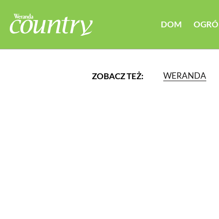
DOM
OGRÓ
WERANDA
ZOBACZ TEŻ:
LUB WYBIERZ JEDNĄ Z K