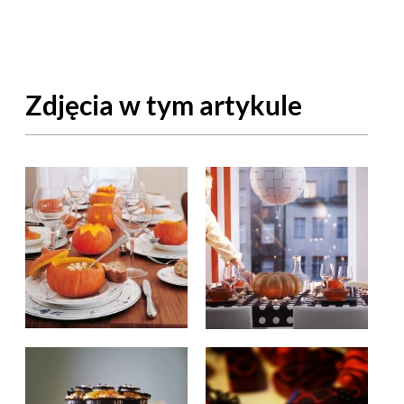
OM
BUDUJEMY DOM
DY
ZIELEŃ W DOMU
Zdjęcia w tym artykule
RALNA APTECZKA
A DOMOWE
EŁO
RZEMIOSŁO
ZYSTAWKI
ZUPY
TWORY
INNE