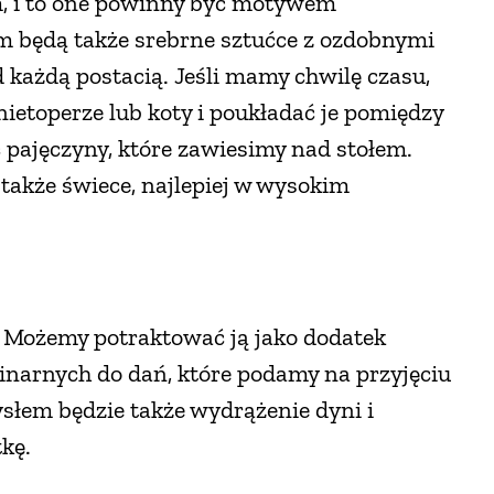
 i to one powinny być motywem
 będą także srebrne sztućce z ozdobnymi
d każdą postacią. Jeśli mamy chwilę czasu,
ietoperze lub koty i poukładać je pomiędzy
ać pajęczyny, które zawiesimy nad stołem.
także świece, najlepiej w wysokim
 Możemy potraktować ją jako dodatek
inarnych do dań, które podamy na przyjęciu
słem będzie także wydrążenie dyni i
tkę.