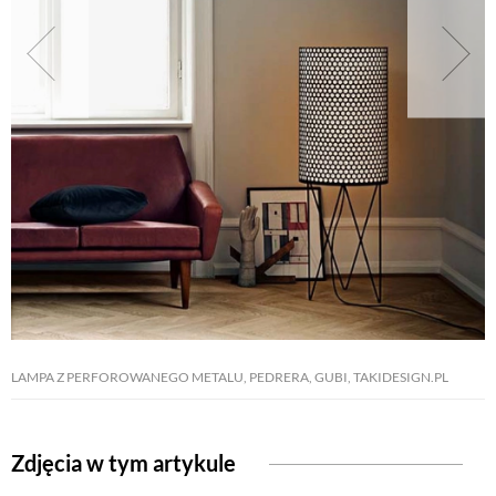
NATURALNIE
URODA
NATURALNA APTECZKA
DLA DOMU
EKO ŻYCIE
LAMPA Z PERFOROWANEGO METALU, PEDRERA, GUBI, TAKIDESIGN.PL
PRZYRODA
Zdjęcia w tym artykule
ZWIERZĘTA DOMOWE