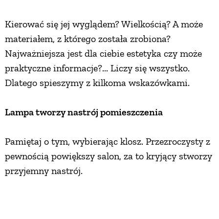
PRZEPISY
Kierować się jej wyglądem? Wielkością? A może
materiałem, z którego została zrobiona?
ŚNIADANIA
Najważniejsza jest dla ciebie estetyka czy może
praktyczne informacje?... Liczy się wszystko.
PRZYSTAWKI
Dlatego spieszymy z kilkoma wskazówkami.
Lampa tworzy nastrój pomieszczenia
ZUPY
Pamiętaj o tym, wybierając klosz. Przezroczysty z
DANIA GŁÓWNE
pewnością powiększy salon, za to kryjący stworzy
przyjemny nastrój.
CIASTA I DESERY
DODATKI