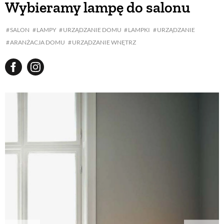
Wybieramy lampę do salonu
BUDUJEMY DOM
SALON
LAMPY
URZĄDZANIE DOMU
LAMPKI
URZĄDZANIE
ARANŻACJA DOMU
URZĄDZANIE WNĘTRZ
OGRÓD
WARZYWA I OWOCE
ROŚLINY OGRODOWE
PORADY
ZIELEŃ W DOMU
PROJEKTOWANIE OGRODU