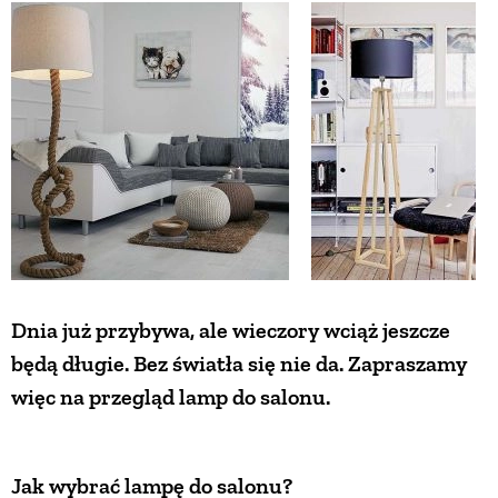
ZWIERZĘTA W NATURZE
GRZYBY
KRAJOBRAZ
RĘKODZIEŁO
Dnia już przybywa, ale wieczory wciąż jeszcze
RZEMIOSŁO
będą długie. Bez światła się nie da. Zapraszamy
więc na przegląd lamp do salonu.
ZWYCZAJE
ZRÓB TO SAM
Jak wybrać lampę do salonu?