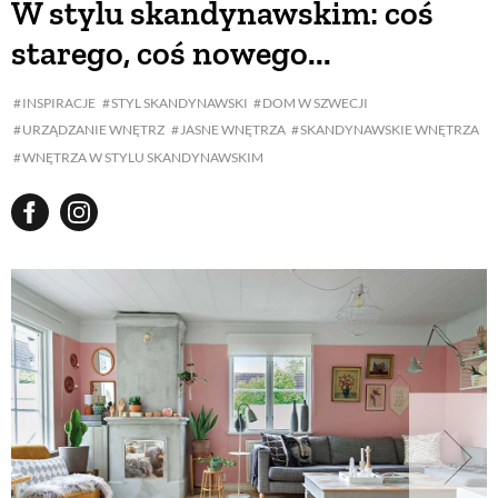
W stylu skandynawskim: coś
starego, coś nowego...
INSPIRACJE
STYL SKANDYNAWSKI
DOM W SZWECJI
URZĄDZANIE WNĘTRZ
JASNE WNĘTRZA
SKANDYNAWSKIE WNĘTRZA
WNĘTRZA W STYLU SKANDYNAWSKIM