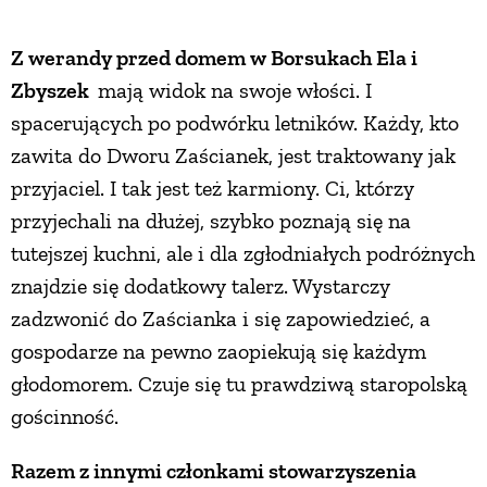
PRZEPISY
Z werandy przed domem w Borsukach Ela i
Zbyszek
mają widok na swoje włości. I
ŚNIADANIA
spacerujących po podwórku letników. Każdy, kto
zawita do Dworu Zaścianek, jest traktowany jak
PRZYSTAWKI
przyjaciel. I tak jest też karmiony. Ci, którzy
przyjechali na dłużej, szybko poznają się na
ZUPY
tutejszej kuchni, ale i dla zgłodniałych podróżnych
znajdzie się dodatkowy talerz. Wystarczy
DANIA GŁÓWNE
zadzwonić do Zaścianka i się zapowiedzieć, a
gospodarze na pewno zaopiekują się każdym
głodomorem. Czuje się tu prawdziwą staropolską
CIASTA I DESERY
gościnność.
DODATKI
Razem z innymi członkami stowarzyszenia