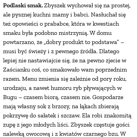
Podlaski smak.
Zbyszek wychował się na prostej,
ale pysznej kuchni mamy i babci. Nasłuchał się
też opowieści o prababce, która w kwestiach
smaku była podobno mistrzynią. W domu
powtarzano, że „dobry produkt to podstawa” –
musi być świeży i z pewnego źródła. Dlatego
lepiej nie nastawiajcie się, że na pewno zjecie w
Zaścianku coś, co smakowało wam poprzednim
razem. Menu zmienia się zależnie od pory roku,
urodzaju, a nawet humoru ryb pływających w
Bugu – czasem biorą, czasem nie. Gospodarze
mają własny sok z brzozy, na łąkach zbierają
pokrzywę do sałatek i szczaw. Ela robi znakomitą
zupę z jego młodych liści. Zbyszek częstuje gości
nalewką owocową i z kwiatów czarnego bzu. W