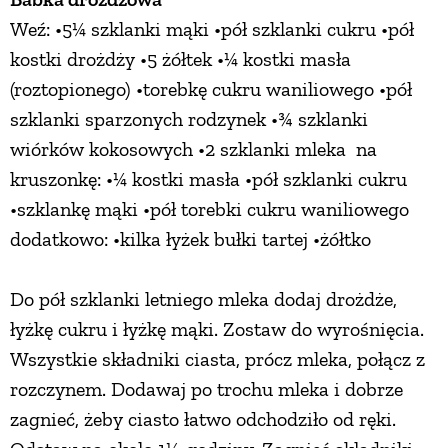
Weź: •5¼ szklanki mąki •pół szklanki cukru •pół
kostki drożdży •5 żółtek •¼ kostki masła
(roztopionego) •torebkę cukru waniliowego •pół
szklanki sparzonych rodzynek •¾ szklanki
wiórków kokosowych •2 szklanki mleka na
kruszonkę: •¼ kostki masła •pół szklanki cukru
•szklankę mąki •pół torebki cukru waniliowego
dodatkowo: •kilka łyżek bułki tartej •żółtko
Do pół szklanki letniego mleka dodaj drożdże,
łyżkę cukru i łyżkę mąki. Zostaw do wyrośnięcia.
Wszystkie składniki ciasta, prócz mleka, połącz z
rozczynem. Dodawaj po trochu mleka i dobrze
zagnieć, żeby ciasto łatwo odchodziło od ręki.