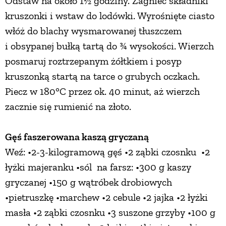
Odstaw na około 1½ godziny. Zagnieć składniki
kruszonki i wstaw do lodówki. Wyrośnięte ciasto
włóż do blachy wysmarowanej tłuszczem
i obsypanej bułką tartą do ¾ wysokości. Wierzch
posmaruj roztrzepanym żółtkiem i posyp
kruszonką startą na tarce o grubych oczkach.
Piecz w 180°C przez ok. 40 minut, aż wierzch
zacznie się rumienić na złoto.
Gęś faszerowana kaszą gryczaną
Weź: •2-3-kilogramową gęś •2 ząbki czosnku •2
łyżki majeranku •sól na farsz: •300 g kaszy
gryczanej •150 g wątróbek drobiowych
•pietruszkę •marchew •2 cebule •2 jajka •2 łyżki
masła •2 ząbki czosnku •3 suszone grzyby •100 g