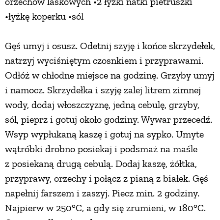
orzechów laskowych •2 łyżki natki pietruszki
•łyżkę koperku •sól
Gęś umyj i osusz. Odetnij szyję i końce skrzydełek,
natrzyj wyciśniętym czosnkiem i przyprawami.
Odłóż w chłodne miejsce na godzinę. Grzyby umyj
i namocz. Skrzydełka i szyję zalej litrem zimnej
wody, dodaj włoszczyznę, jedną cebulę, grzyby,
sól, pieprz i gotuj około godziny. Wywar przecedź.
Wsyp wypłukaną kaszę i gotuj na sypko. Umyte
wątróbki drobno posiekaj i podsmaż na maśle
z posiekaną drugą cebulą. Dodaj kaszę, żółtka,
przyprawy, orzechy i połącz z pianą z białek. Gęś
napełnij farszem i zaszyj. Piecz min. 2 godziny.
Najpierw w 250°C, a gdy się zrumieni, w 180°C.