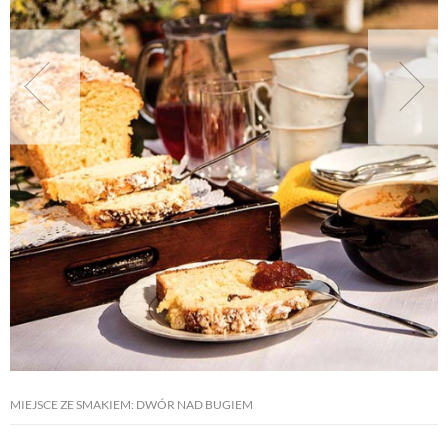
NATURALNIE
URODA
NATURALNA APTECZKA
DLA DOMU
EKO ŻYCIE
PRZYRODA
MIEJSCE ZE SMAKIEM: DWÓR NAD BUGIEM
ZWIERZĘTA DOMOWE