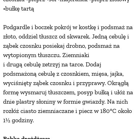
•bułkę tartą
Podgardle i boczek pokrój w kostkę i podsmaż na
złoto, oddziel tłuszcz od skwarek. Jedną cebulę i
ząbek czosnku posiekaj drobno, podsmaż na
wytopionym tłuszczu. Ziemniaki
i drugą cebulę zetrzyj na tarce. Dodaj
podsmażoną cebulę z czosnkiem, mięsa, jajka,
wyciśnięty ząbek czosnku i przyprawy. Okrągłą
formę wysmaruj tłuszczem, posyp bułką i ułóż na
dnie plastry słoniny w formie gwiazdy. Na nich
rozłóż ciasto ziemniaczane i piecz w 180°C około
1½ godziny.
Babka drożdżowa