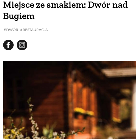
Miejsce ze smakiem: Dwór nad
Bugiem
BUDUJEMY DOM
DWÓR
RESTAURACJA
OGRÓD
WARZYWA I OWOCE
ROŚLINY OGRODOWE
PORADY
ZIELEŃ W DOMU
PROJEKTOWANIE OGRODU