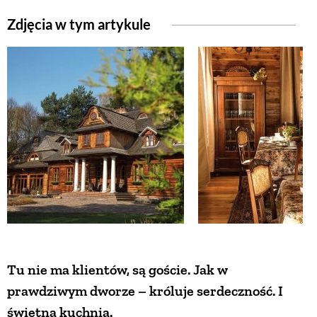
Zdjęcia w tym artykule
ZWIERZĘTA W NATURZE
GRZYBY
KRAJOBRAZ
RĘKODZIEŁO
RZEMIOSŁO
ZWYCZAJE
Tu nie ma klientów, są goście. Jak w
prawdziwym dworze – króluje serdeczność. I
ZRÓB TO SAM
świetna kuchnia.