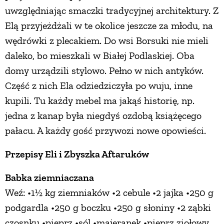
uwzględniając smaczki tradycyjnej architektury. Z
Elą przyjeżdżali w te okolice jeszcze za młodu, na
wędrówki z plecakiem. Do wsi Borsuki nie mieli
daleko, bo mieszkali w Białej Podlaskiej. Oba
domy urządzili stylowo. Pełno w nich antyków.
Część z nich Ela odziedziczyła po wuju, inne
kupili. Tu każdy mebel ma jakąś historię, np.
jedna z kanap była niegdyś ozdobą książęcego
pałacu. A każdy gość przywozi nowe opowieści.
Przepisy Eli i Zbyszka Aftaruków
Babka ziemniaczana
Weź: •1½ kg ziemniaków •2 cebule •2 jajka •250 g
podgardla •250 g boczku •250 g słoniny •2 ząbki
czosnku •pieprz •sól •majeranek •pieprz ziołowy