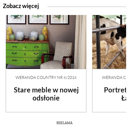
Zobacz więcej
WERANDA COUNTRY NR 6/2016
WERANDA COU
Stare meble w nowej
Portret
odsłonie
Ła
REKLAMA