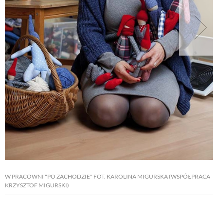
NATURALNIE
URODA
NATURALNA APTECZKA
DLA DOMU
EKO ŻYCIE
W PRACOWNI "PO ZACHODZIE" FOT. KAROLINA MIGURSKA (WSPÓŁPRACA
PRZYRODA
KRZYSZTOF MIGURSKI)
ZWIERZĘTA DOMOWE