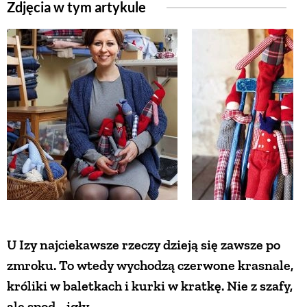
Zdjęcia w tym artykule
ZWIERZĘTA W NATURZE
GRZYBY
KRAJOBRAZ
RĘKODZIEŁO
RZEMIOSŁO
U Izy najciekawsze rzeczy dzieją się zawsze po
ZWYCZAJE
zmroku. To wtedy wychodzą czerwone krasnale,
króliki w baletkach i kurki w kratkę. Nie z szafy,
ZRÓB TO SAM
ale spod... igły.