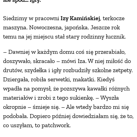
PRZEPISY
Siedzimy w pracowni
Izy Kamińskiej
, terkocze
maszyna. Nowoczesna, japońska. Jeszcze rok
ŚNIADANIA
temu na jej miejscu stał stary rodzinny łucznik.
PRZYSTAWKI
– Dawniej w każdym domu coś się przerabiało,
doszywało, skracało – mówi Iza. W niej miłość do
drutów, szydełka i igły rozbudziły szkolne zetpety.
ZUPY
Dziergała, robiła serwetki, makatki. Kiedyś
wpadła na pomysł, że pozszywa kawałki różnych
DANIA GŁÓWNE
materiałów i zrobi z tego sukienkę. – Wyszła
okropnie – śmieje się. – Ale wtedy bardzo mi się
CIASTA I DESERY
podobała. Dopiero później dowiedziałam się, że to,
co uszyłam, to patchwork.
DODATKI