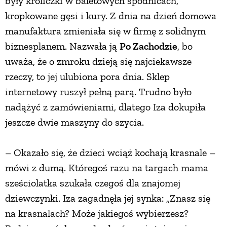
były króliczki w baletowych spódnicach,
kropkowane gęsi i kury. Z dnia na dzień domowa
manufaktura zmieniała się w firmę z solidnym
biznesplanem. Nazwała ją
Po Zachodzie
, bo
uważa, że o zmroku dzieją się najciekawsze
rzeczy, to jej ulubiona pora dnia. Sklep
internetowy ruszył pełną parą. Trudno było
nadążyć z zamówieniami, dlatego Iza dokupiła
jeszcze dwie maszyny do szycia.
– Okazało się, że dzieci wciąż kochają krasnale –
mówi z dumą. Któregoś razu na targach mama
sześciolatka szukała czegoś dla znajomej
dziewczynki. Iza zagadnęła jej synka: „Znasz się
na krasnalach? Może jakiegoś wybierzesz?