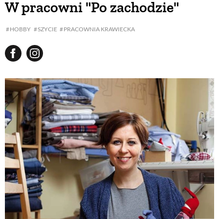
W pracowni "Po zachodzie"
BUDUJEMY DOM
HOBBY
SZYCIE
PRACOWNIA KRAWIECKA
OGRÓD
WARZYWA I OWOCE
ROŚLINY OGRODOWE
PORADY
ZIELEŃ W DOMU
PROJEKTOWANIE OGRODU