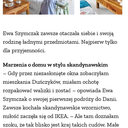
ZWIERZĘTA W NATURZE
GRZYBY
Ewa Szymczak zawsze otaczała siebie i swoją
rodzinę ładnymi przedmiotami. Najpierw tylko
KRAJOBRAZ
dla przyjemności.
Marzenia o domu w stylu skandynawskim
RĘKODZIEŁO
– Gdy przez niezasłonięte okna zobaczyłam
mieszkania Duńczyków, miałam ochotę
RZEMIOSŁO
rozpakować walizki i zostać – opowiada Ewa
Szymczak o swojej pierwszej podróży do Danii.
ZWYCZAJE
Zawsze kochała skandynawskie wzornictwo,
miłość zaczęła się od IKEA. – Ale tam doznałam
ZRÓB TO SAM
szoku, że tak blisko jest kraj takich cudów. Małe