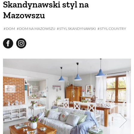
Skandynawski styl na
Mazowszu
BUDUJEMY DOM
DOM
DOM NA MAZOWSZU
STYL SKANDYNAWSKI
STYL COUNTRY
OGRÓD
WARZYWA I OWOCE
ROŚLINY OGRODOWE
PORADY
ZIELEŃ W DOMU
PROJEKTOWANIE OGRODU