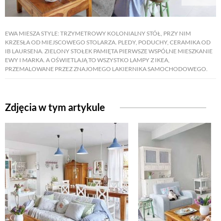
NATURALNIE
EWA MIESZA STYLE: TRZYMETROWY KOLONIALNY STÓŁ, PRZY NIM
KRZESŁA OD MIEJSCOWEGO STOLARZA. PLEDY, PODUCHY, CERAMIKA OD
IB LAURSENA. ZIELONY STOŁEK PAMIĘTA PIERWSZE WSPÓLNE MIESZKANIE
URODA
EWY I MARKA. A OŚWIETLAJĄ TO WSZYSTKO LAMPY Z IKEA,
PRZEMALOWANE PRZEZ ZNAJOMEGO LAKIERNIKA SAMOCHODOWEGO.
NATURALNA APTECZKA
Zdjęcia w tym artykule
DLA DOMU
EKO ŻYCIE
PRZYRODA
ZWIERZĘTA DOMOWE