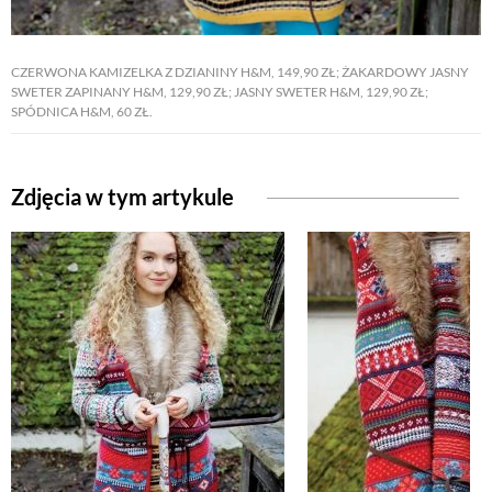
CZERWONA KAMIZELKA Z DZIANINY H&M, 149,90 ZŁ; ŻAKARDOWY JASNY
SWETER ZAPINANY H&M, 129,90 ZŁ; JASNY SWETER H&M, 129,90 ZŁ;
SPÓDNICA H&M, 60 ZŁ.
Zdjęcia w tym artykule