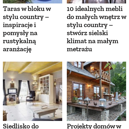
Taras w bloku w
10 idealnych mebli
stylu country –
do małych wnętrz w
inspiracje i
stylu country –
pomysły na
stwórz sielski
rustykalną
klimat na małym
aranżację
metrażu
Siedlisko do
Projekty domów w