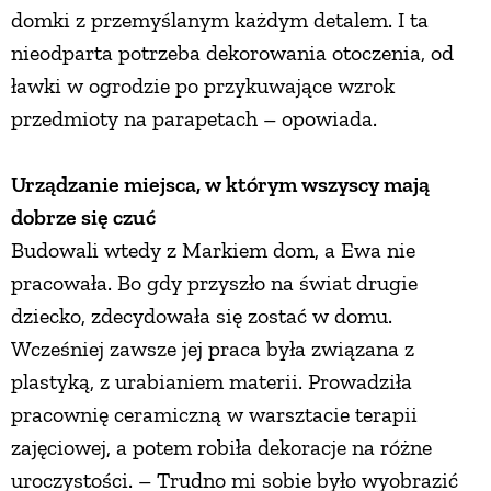
domki z przemyślanym każdym detalem. I ta
PRZEPISY
nieodparta potrzeba dekorowania otoczenia, od
ławki w ogrodzie po przykuwające wzrok
ŚNIADANIA
przedmioty na parapetach – opowiada.
PRZYSTAWKI
Urządzanie miejsca, w którym wszyscy mają
dobrze się czuć
Budowali wtedy z Markiem dom, a Ewa nie
ZUPY
pracowała. Bo gdy przyszło na świat drugie
dziecko, zdecydowała się zostać w domu.
DANIA GŁÓWNE
Wcześniej zawsze jej praca była związana z
plastyką, z urabianiem materii. Prowadziła
CIASTA I DESERY
pracownię ceramiczną w warsztacie terapii
zajęciowej, a potem robiła dekoracje na różne
DODATKI
uroczystości. – Trudno mi sobie było wyobrazić