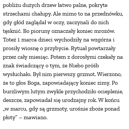
pobliżu dużych drzew łatwo palne, pokryte
strzechami chałupy. Ale mimo to na przednówku,
ZWIERZĘTA W NATURZE
gdy głód zaglądał w oczy, zaczynali do nich
tęsknić. Bo pioruny oznaczały koniec mrozów.
GRZYBY
Toteż 1 marca dzieci wychodziły na wzgórza i
prosiły wiosnę o przybycie. Rytuał powtarzały
KRAJOBRAZ
przez cały miesiąc. Potem z dorosłymi czekały na
znak świadczący o tym, że Niebo próśb
RĘKODZIEŁO
wysłuchało. Był nim pierwszy grzmot. Wierzono,
że to głos Boga, zapowiadający koniec zimy. Po
RZEMIOSŁO
burzliwym lutym zwykle przychodziło ocieplenie,
deszcze, zapowiadał się urodzajny rok. W końcu
ZWYCZAJE
„w marcu, gdy są grzmoty, urośnie zboże ponad
płoty” – mawiano.
ZRÓB TO SAM