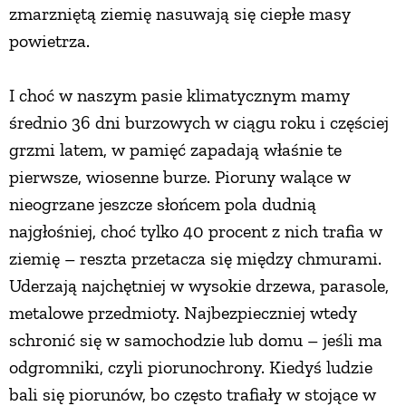
zmarzniętą ziemię nasuwają się ciepłe masy
powietrza.
NATURALNIE
I choć w naszym pasie klimatycznym mamy
URODA
średnio 36 dni burzowych w ciągu roku i częściej
grzmi latem, w pamięć zapadają właśnie te
NATURALNA APTECZKA
pierwsze, wiosenne burze. Pioruny walące w
nieogrzane jeszcze słońcem pola dudnią
DLA DOMU
najgłośniej, choć tylko 40 procent z nich trafia w
ziemię – reszta przetacza się między chmurami.
EKO ŻYCIE
Uderzają najchętniej w wysokie drzewa, parasole,
metalowe przedmioty. Najbezpieczniej wtedy
PRZYRODA
schronić się w samochodzie lub domu – jeśli ma
odgromniki, czyli piorunochrony. Kiedyś ludzie
ZWIERZĘTA DOMOWE
bali się piorunów, bo często trafiały w stojące w