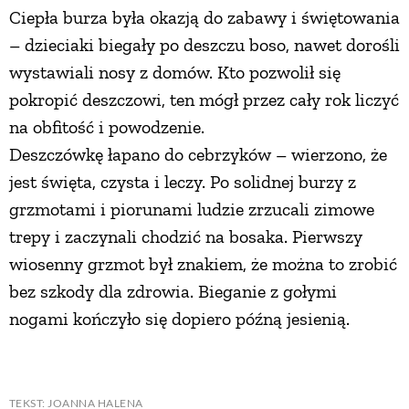
Ciepła burza była okazją do zabawy i świętowania
PRZEPISY
– dzieciaki biegały po deszczu boso, nawet dorośli
wystawiali nosy z domów. Kto pozwolił się
ŚNIADANIA
pokropić deszczowi, ten mógł przez cały rok liczyć
na obfitość i powodzenie.
PRZYSTAWKI
Deszczówkę łapano do cebrzyków – wierzono, że
jest święta, czysta i leczy. Po solidnej burzy z
grzmotami i piorunami ludzie zrzucali zimowe
ZUPY
trepy i zaczynali chodzić na bosaka. Pierwszy
wiosenny grzmot był znakiem, że można to zrobić
DANIA GŁÓWNE
bez szkody dla zdrowia. Bieganie z gołymi
nogami kończyło się dopiero późną jesienią.
CIASTA I DESERY
DODATKI
TEKST: JOANNA HALENA