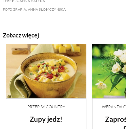
TEKST: JOANNA HALENA
FOTOGRAFIA: ANNA SŁOMCZYŃSKA
Zobacz więcej
PRZEPISY COUNTRY
WERANDA COU
Zupy jedz!
Zaproś
d