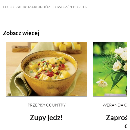
FOTOGRAFIA: MARCIN JÓZEFOWICZ/REPORTER
PRZETWORY
INNE
Zobacz więcej
PRZEPISY COUNTRY
WERANDA COU
Zupy jedz!
Zaproś
d