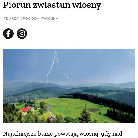
Piorun zwiastun wiosny
BUDUJEMY DOM
BURZA
POGODA
WIOSNA
OGRÓD
WARZYWA I OWOCE
ROŚLINY OGRODOWE
PORADY
ZIELEŃ W DOMU
Najsilniejsze burze powstają wiosną, gdy nad
PROJEKTOWANIE OGRODU