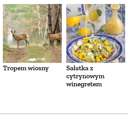
Tropem wiosny
Sałatka z
cytrynowym
winegretem