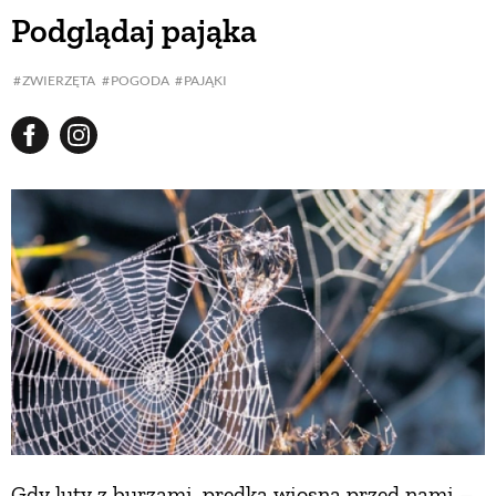
Podglądaj pająka
ZWIERZĘTA
POGODA
PAJĄKI
Gdy luty z burzami, prędka wiosna przed nami –