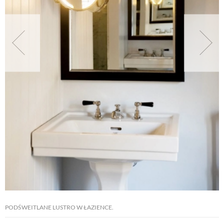
NATURALNIE
URODA
NATURALNA APTECZKA
DLA DOMU
EKO ŻYCIE
PRZYRODA
PODŚWEITLANE LUSTRO W ŁAZIENCE.
ZWIERZĘTA DOMOWE