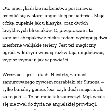
Oto amerykańskie małżeństwo postanawia
PRZEPISY
osiedlić się w starej angielskiej posiadłości. Mają
córkę, zupełnie jak u klasyka, oraz dwóch
ŚNIADANIA
krzykliwych bliźniaków. O, przepraszam, tu
zamiast chłopaków z piekła rodem występują dwa
PRZYSTAWKI
niesforne walijskie teriery. Jest też magiczny
ogród, w którym wiosną rozkwitają migdałowce,
ZUPY
wypisz wymaluj jak w powieści.
DANIA GŁÓWNE
Wreszcie – jest i duch. Niestety, zamiast
zamurowanego żywcem rozrabiaki sir Simona –
CIASTA I DESERY
tylko banalny genius loci, czyli duch miejsca, ale
za to jaki! – To on mnie tak zauroczył. Mąż wcale
DODATKI
się nie rwał do życia na angielskiej prowincji,