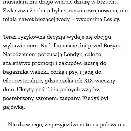
musiałam mu długo wiercić dziurę w brzuchu.
PRZETWORY
Zwłaszcza że chata była strasznie zrujnowana, nie
miała nawet bieżącej wody – wspomina Lesley.
INNE
Teraz ryzykowna decyzja wydaje się obojgu
wybawieniem. Na kilkanaście dni przed Bożym
Narodzeniem porzucają Londyn, całe to
szaleństwo promocji i zakupów, ładują do
bagażnika walizki, córkę i psy, i jadą do
Gloucestershire, gdzie czeka ich XIX-wieczny
dom. Ukryty pośród łagodnych wzgórz,
posrebrzony szronem, zaspany. Kiedyś był
gajówką.
– Nic dziwnego, że przyjeżdżano tu na polowania,