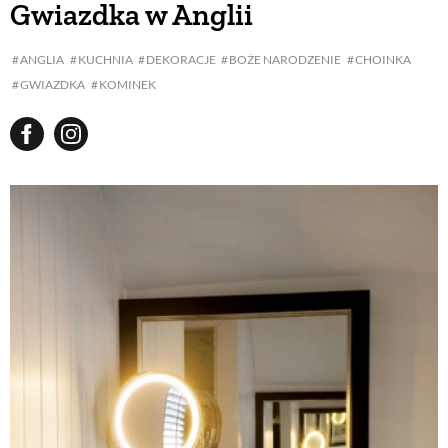
Gwiazdka w Anglii
BUDUJEMY DOM
ANGLIA
KUCHNIA
DEKORACJE
BOŻE NARODZENIE
CHOINKA
GWIAZDKA
KOMINEK
OGRÓD
WARZYWA I OWOCE
ROŚLINY OGRODOWE
PORADY
ZIELEŃ W DOMU
PROJEKTOWANIE OGRODU