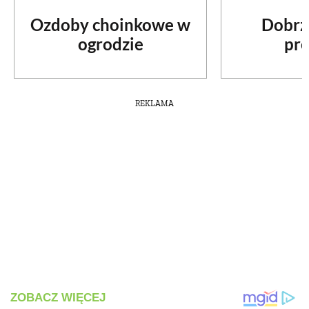
Ozdoby choinkowe w
Dobrz
ogrodzie
pre
REKLAMA