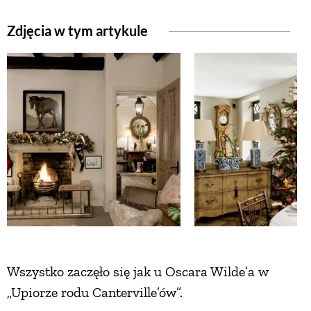
Zdjęcia w tym artykule
ZWIERZĘTA W NATURZE
GRZYBY
KRAJOBRAZ
RĘKODZIEŁO
RZEMIOSŁO
ZWYCZAJE
Wszystko zaczęło się jak u Oscara Wilde’a w
„Upiorze rodu Canterville’ów”.
ZRÓB TO SAM