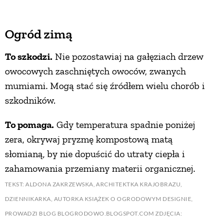
Ogród zimą
To szkodzi.
Nie pozostawiaj na gałęziach drzew
owocowych zaschniętych owoców, zwanych
mumiami. Mogą stać się źródłem wielu chorób i
szkodników.
To pomaga.
Gdy temperatura spadnie poniżej
zera, okrywaj pryzmę kompostową matą
słomianą, by nie dopuścić do utraty ciepła i
zahamowania przemiany materii organicznej.
TEKST: ALDONA ZAKRZEWSKA, ARCHITEKTKA KRAJOBRAZU,
DZIENNIKARKA, AUTORKA KSIĄŻEK O OGRODOWYM DESIGNIE,
PROWADZI BLOG BLOGRODOWO.BLOGSPOT.COM ZDJĘCIA: