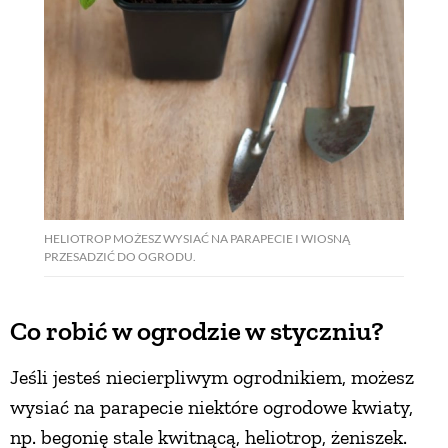
PRZEPISY
ŚNIADANIA
PRZYSTAWKI
ZUPY
HELIOTROP MOŻESZ WYSIAĆ NA PARAPECIE I WIOSNĄ
PRZESADZIĆ DO OGRODU.
DANIA GŁÓWNE
Co robić w ogrodzie w styczniu?
CIASTA I DESERY
Jeśli jesteś niecierpliwym ogrodnikiem, możesz
wysiać na parapecie niektóre ogrodowe kwiaty,
DODATKI
np. begonię stale kwitnącą, heliotrop, żeniszek.