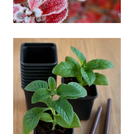
ZWIERZĘTA W NATURZE
GRZYBY
KRAJOBRAZ
RĘKODZIEŁO
RZEMIOSŁO
ZWYCZAJE
ZRÓB TO SAM