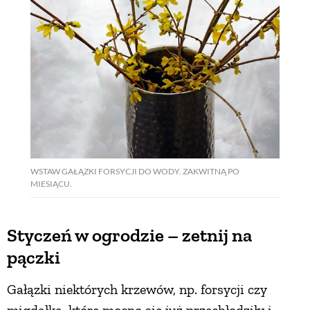
WSTAW GAŁĄZKI FORSYCJI DO WODY. ZAKWITNĄ PO
MIESIĄCU.
Styczeń w ogrodzie – zetnij na
pączki
Gałązki niektórych krzewów, np. forsycji czy
migdałka, które mocno się już przechłodziły i