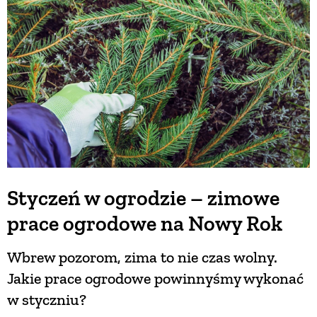
BUDUJEMY DOM
OGRÓD
WARZYWA I OWOCE
ROŚLINY OGRODOWE
Styczeń w ogrodzie – zimowe
prace ogrodowe na Nowy Rok
PORADY
Wbrew pozorom, zima to nie czas wolny.
ZIELEŃ W DOMU
Jakie prace ogrodowe powinnyśmy wykonać
w styczniu?
PROJEKTOWANIE OGRODU