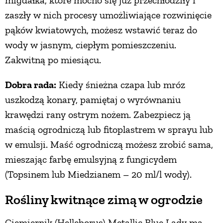
zaszły w nich procesy umożliwiające rozwinięcie
pąków kwiatowych, możesz wstawić teraz do
wody w jasnym, ciepłym pomieszczeniu.
Zakwitną po miesiącu.
Dobra rada:
Kiedy śnieżna czapa lub mróz
uszkodzą konary, pamiętaj o wyrównaniu
krawędzi rany ostrym nożem. Zabezpiecz ją
maścią ogrodniczą lub fitoplastrem w sprayu lub
w emulsji. Maść ogrodniczą możesz zrobić sama,
mieszając farbę emulsyjną z fungicydem
(Topsinem lub Miedzianem – 20 ml/l wody).
Rośliny kwitnące zimą w ogrodzie
Ciemiernik (Helleborus) Metallic Blue Lady ma