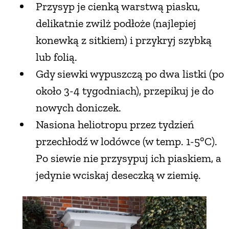
Przysyp je cienką warstwą piasku,
delikatnie zwilż podłoże (najlepiej
konewką z sitkiem) i przykryj szybką
lub folią.
Gdy siewki wypuszczą po dwa listki (po
około 3-4 tygodniach), przepikuj je do
nowych doniczek.
Nasiona heliotropu przez tydzień
przechłodź w lodówce (w temp. 1-5°C).
Po siewie nie przysypuj ich piaskiem, a
jedynie wciskaj deseczką w ziemię.