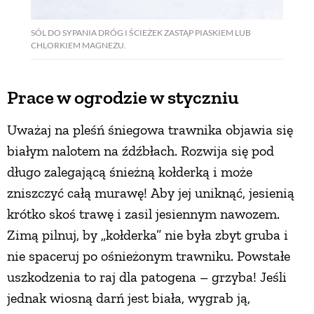
SÓL DO SYPANIA DRÓG I ŚCIEŻEK ZASTĄP PIASKIEM LUB
CHLORKIEM MAGNEZU.
Prace w ogrodzie w styczniu
Uważaj na pleśń śniegowa trawnika objawia się
białym nalotem na źdźbłach. Rozwija się pod
długo zalegającą śnieżną kołderką i może
zniszczyć całą murawę! Aby jej uniknąć, jesienią
krótko skoś trawę i zasil jesiennym nawozem.
Zimą pilnuj, by „kołderka” nie była zbyt gruba i
nie spaceruj po ośnieżonym trawniku. Powstałe
uszkodzenia to raj dla patogena – grzyba! Jeśli
jednak wiosną darń jest biała, wygrab ją,