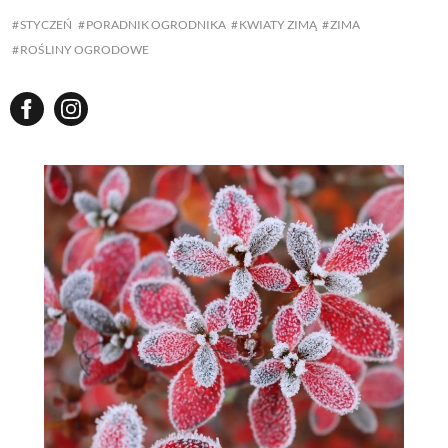
STYCZEŃ
PORADNIK OGRODNIKA
KWIATY ZIMĄ
ZIMA
ROŚLINY OGRODOWE
NATURALNIE
URODA
NATURALNA APTECZKA
DLA DOMU
EKO ŻYCIE
PRZYRODA
ZWIERZĘTA DOMOWE