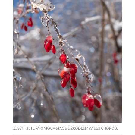
ZESCHNIĘTE PĄKI MOGĄ STAĆ SIĘ ŹRÓDŁEM WIELU CHORÓB.