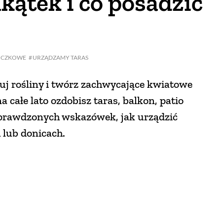
akątek i co posadzić
ICZKOWE
URZĄDZAMY TARAS
uj rośliny i twórz zachwycające kwiatowe
 całe lato ozdobisz taras, balkon, patio
sprawdzonych wskazówek, jak urządzić
 lub donicach.