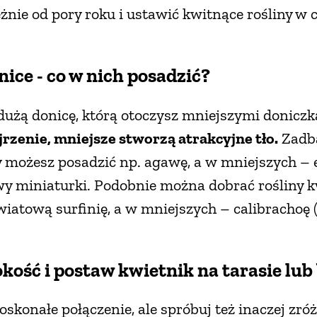
żnie od pory roku i ustawić kwitnące rośliny w
nice - co w nich posadzić?
użą donicę, którą otoczysz mniejszymi donicz
rzenie, mniejsze stworzą atrakcyjne tło.
Zadba
y możesz posadzić np. agawę, a w mniejszych – e
wy miniaturki. Podobnie można dobrać rośliny k
iatową surfinię, a w mniejszych – calibrachoę (M
kość i postaw kwietnik na tarasie lub
doskonałe połączenie, ale spróbuj też inaczej z