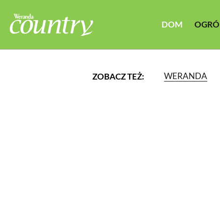
DOM
OGRÓ
WERANDA
ZOBACZ TEŻ:
LUB WYBIERZ JEDNĄ Z K