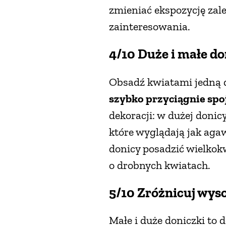
zmieniać ekspozycję zale
zainteresowania.
4/10 Duże i małe do
Obsadź kwiatami jedną d
szybko przyciągnie spoj
dekoracji: w dużej donic
które wyglądają jak aga
donicy posadzić wielkokw
o drobnych kwiatach.
5/10 Zróżnicuj wyso
Małe i duże doniczki to 