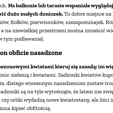
ch.
Na balkonie lub tarasie wspaniale wyglądaj
wić dużo małych doniczek.
To dobre miejsce na 
ków, fiołków, pierwiosnków, niezapominajek. Ró
a na niewielkiej przestrzeni można zmieścić wie
(w tym podlewanie).
kon obficie nasadzone
ezonowymi kwiatami kieruj się zasadą: im więc
donic zielenią i kwiatami. Sadzonki kwiatów ku
ęte, dlatego wiosennym nasadzeniom zostaw troc
sadzonki są na tyle wyrośnięte, że latem nie zwi
 czy orliki wydadzą nowe kwiatostany, ale liści 
na kipieć obfitością.