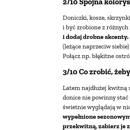
2/10 Spójna kolorys
Doniczki, kosze, skrzynk
i być zrobione z różnych
i dodaj drobne akcenty.
(leżące naprzeciw siebie
Połącz np. błękitne ostró
3/10 Co zrobić, żeby
Latem najdłużej kwitną s
donice nie powinny stać 
świetnie wyglądają w nic
wypełnione sezonowymi
przekwitną, zabierz je 