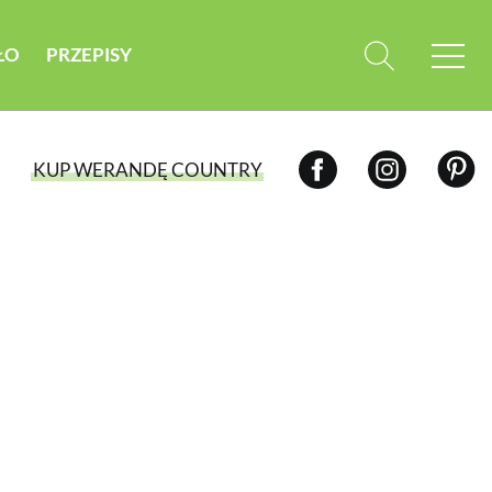
ŁO
PRZEPISY
KUP WERANDĘ COUNTRY
WYBIERZ TYP WYDANIA
WYDANIE DRUKOWANE
aktualny numer z dostawą do domu
E-WYDANIE PDF
przeglądaj bezpośrednio na Twoim
komputerze lub urządzeniu mobilnym