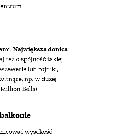
 centrum
kami.
Największa donica
j też o spójność takiej
szewerie lub rojniki,
witnące, np. w dużej
illion Bells)
 balkonie
różnicować wysokość