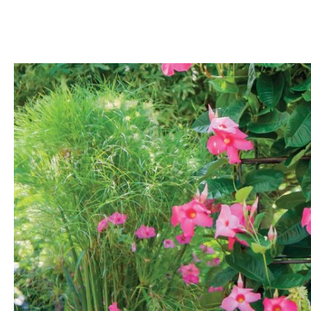
DOM
DOMY W POL
OGRÓD
WARZYWA
PROJEKTOWANIE
DLA DOM
ZWIERZĘTA W NAT
ZWYCZAJE
ZRÓ
DANIA GŁÓW