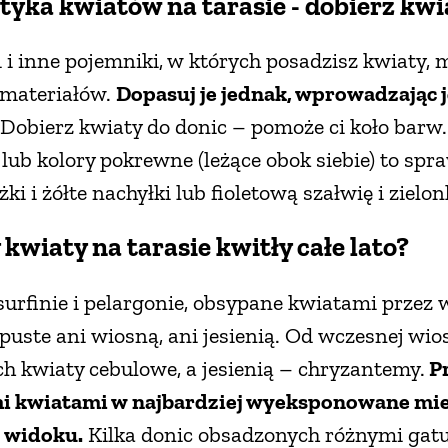
tyka kwiatów na tarasie - dobierz kwi
i i inne pojemniki, w których posadzisz kwiaty, 
 materiałów.
Dopasuj je jednak, wprowadzając 
Dobierz kwiaty do donic – pomoże ci koło barw.
) lub kolory pokrewne (leżące obok siebie) to sp
żki i żółte nachyłki lub fioletową szałwię i zielo
 kwiaty na tarasie kwitły całe lato?
urfinie i pelargonie, obsypane kwiatami przez w
puste ani wiosną, ani jesienią. Od wczesnej wio
h kwiaty cebulowe, a jesienią – chryzantemy.
Pr
 kwiatami w najbardziej wyeksponowane miej
z widoku.
Kilka donic obsadzonych różnymi gatu