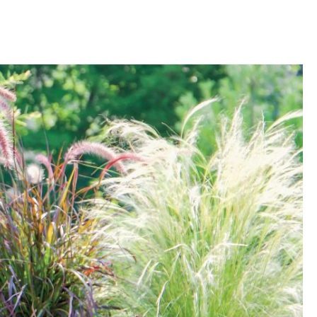
OM
BUDUJEMY DOM
DY
ZIELEŃ W DOMU
RALNA APTECZKA
A DOMOWE
EŁO
RZEMIOSŁO
ZYSTAWKI
ZUPY
TWORY
INNE