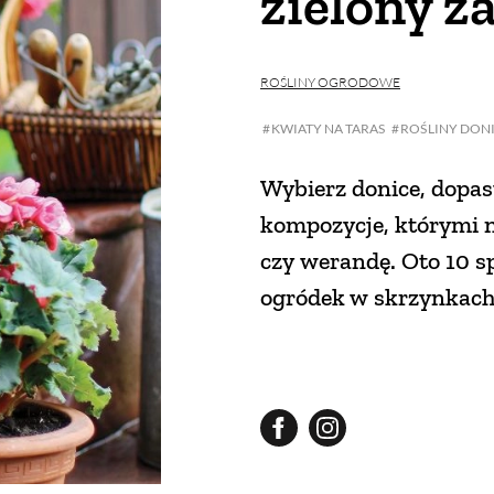
zielony z
ROŚLINY OGRODOWE
KWIATY NA TARAS
ROŚLINY DON
Wybierz donice, dopas
kompozycje, którymi na
czy werandę. Oto 10 
ogródek w skrzynkach