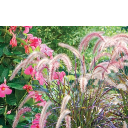
SCE
DOMY NA ŚWIECIE
URZĄDZAMY D
 I OWOCE
ROŚLINY OGRODOWE
PORA
 OGRODU
NATURALNIE
URODA
NATU
U
EKO ŻYCIE
PRZYRODA
ZWIERZĘT
URZE
GRZYBY
KRAJOBRAZ
RĘKODZI
B TO SAM
PRZEPISY
ŚNIADANIA
PR
NE
CIASTA I DESERY
DODATKI
PRZE