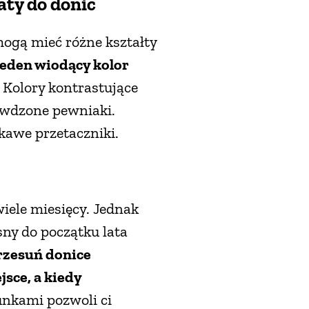
aty do donic
mogą mieć różne kształty
jeden wiodący kolor
 Kolory kontrastujące
rawdzone pewniaki.
nkawe przetaczniki.
iele miesięcy. Jednak
sny do początku lata
zesuń donice
sce, a kiedy
nkami pozwoli ci