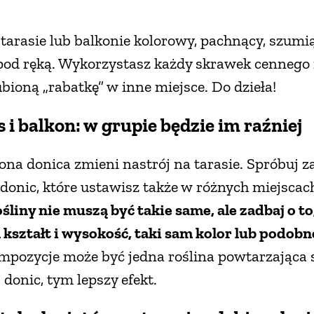
tarasie lub balkonie kolorowy, pachnący, szumią
pod ręką. Wykorzystasz każdy skrawek cennego m
ubioną „rabatkę” w inne miejsce. Do dzieła!
s i balkon: w grupie będzie im raźniej
ona donica zmieni nastrój na tarasie. Spróbuj 
donic, które ustawisz także w różnych miejscac
ośliny nie muszą być takie same, ale zadbaj o to
 kształt i wysokość, taki sam kolor lub podobn
pozycje może być jedna roślina powtarzająca s
 donic, tym lepszy efekt.