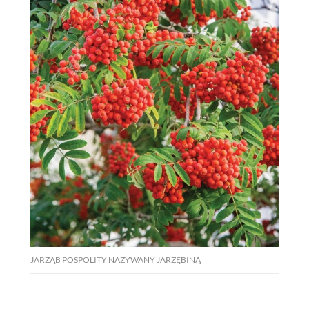
PRZETWORY
INNE
JARZĄB POSPOLITY NAZYWANY JARZĘBINĄ