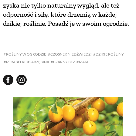
zyska nie tylko naturalny wygląd, ale też
odporność i siłę, które drzemią w każdej
NATURALNIE
dzikiej roślinie. Posadź je w swoim ogrodzie.
URODA
NATURALNA APTECZKA
ROŚLINY W OGRODZIE
CZOSNEK NIEDŹWIEDZI
DZIKIE ROŚLINY
MIRABELKI
JARZĘBINA
CZARNY BEZ
MAKI
DLA DOMU
EKO ŻYCIE
PRZYRODA
ZWIERZĘTA DOMOWE