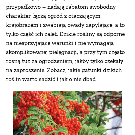
przypadkowo – nadają rabatom swobodny
PRZEPISY
charakter, łączą ogród z otaczającym
krajobrazem i zwabiają owady zapylające, a to
ŚNIADANIA
tylko część ich zalet. Dzikie rośliny są odporne
na niesprzyjające warunki i nie wymagają
PRZYSTAWKI
skomplikowanej pielęgnacji, a przy tym często
rosną tuż za ogrodzeniem, jakby tylko czekały
ZUPY
na zaproszenie. Zobacz, jakie gatunki dzikich
roślin warto sadzić i jak o nie dbać.
DANIA GŁÓWNE
CIASTA I DESERY
DODATKI