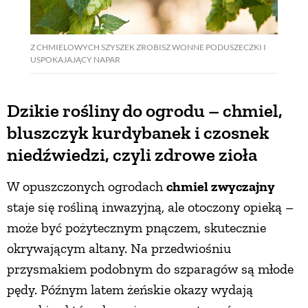
Z CHMIELOWYCH SZYSZEK ZROBISZ WONNE PODUSZECZKI I
USPOKAJAJĄCY NAPAR
Dzikie rośliny do ogrodu – chmiel,
bluszczyk kurdybanek i czosnek
niedźwiedzi, czyli zdrowe zioła
W opuszczonych ogrodach
chmiel zwyczajny
staje się rośliną inwazyjną, ale otoczony opieką –
może być pożytecznym pnączem, skutecznie
okrywającym altany. Na przedwiośniu
przysmakiem podobnym do szparagów są młode
pędy. Późnym latem żeńskie okazy wydają