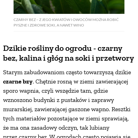
CZARNY BEZ – Z JEGO KWIATÓW I OWOCÓW MOŻNA ROBIĆ
PYSZNE I ZDROWE SOKI, A NAWET WINO
Dzikie rośliny do ogrodu - czarny
bez, kalina i głóg na soki i przetwory
Starym zabudowaniom często towarzyszą dzikie
czarne bzy
. Chętnie rosną w ziemi zawierającej
sporo wapnia, czyli wszędzie tam, gdzie
wznoszono budynki z pustaków i zaprawy
murarskiej, zawierającej gaszone wapno. Resztki
tych materiałów pozostające w ziemi sprawiają,
że ma ona zasadowy odczyn, tak lubiany
przez czarny bez. W ogrodach często pojawia się