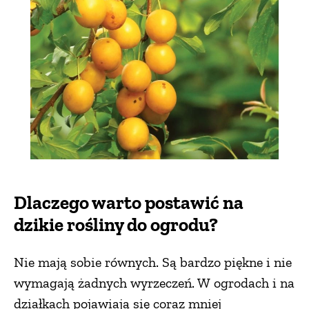
ZWIERZĘTA W NATURZE
GRZYBY
KRAJOBRAZ
RĘKODZIEŁO
Dlaczego warto postawić na
RZEMIOSŁO
dzikie rośliny do ogrodu?
ZWYCZAJE
Nie mają sobie równych. Są bardzo piękne i nie
wymagają żadnych wyrzeczeń. W ogrodach i na
ZRÓB TO SAM
działkach pojawiają się coraz mniej