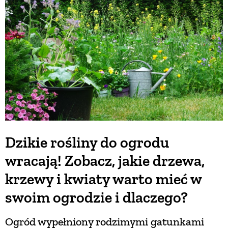
BUDUJEMY DOM
OGRÓD
WARZYWA I OWOCE
ROŚLINY OGRODOWE
Dzikie rośliny do ogrodu
wracają! Zobacz, jakie drzewa,
PORADY
krzewy i kwiaty warto mieć w
ZIELEŃ W DOMU
swoim ogrodzie i dlaczego?
Ogród wypełniony rodzimymi gatunkami
PROJEKTOWANIE OGRODU