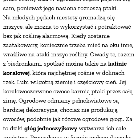
sam, ponieważ jego nasiona roznoszą ptaki.
Na młodych pędach niestety gromadzą się
mszyce, ale można to wykorzystać i potraktować
bez jak roślinę alarmową. Kiedy zostanie
zaatakowany, koniecznie trzeba mieć na oku inne,
wrażliwe na ataki mszyc rośliny. Owady te, razem
z biedronkami, spotkać można także na
kalinie
koralowej
, która najchętniej rośnie w dolinach
rzek. Lubi wilgotną ziemię i częściowy cień. Jej
koralowoczerwone owoce karmią ptaki przez całą
zimę. Ogrodowe odmiany pełnokwiatowe są
bardziej dekoracyjne, chociaż nie produkują
owoców, podobnie jak różowe ogrodowe głogi. Za
to dziki
głóg jednoszyjkowy
wytwarza ich całe
mnóstwo. Prowadzony w formie małego drzewka,