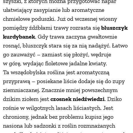
szyszki, z których można przygotować napar
ułatwiający zasypianie lub aromatyczne
chmielowe poduszki. Już od wczesnej wiosny
pomiędzy źdźbłami trawy rozrasta się
bluszczyk
kurdybanek
. Gdy trawa zaczyna gwałtownie
rosnąć, bluszczyk stara się za nią nadążyć. Łatwo
go zauważyć – zamiast się płożyć, wędruje
w górę, wydając fioletowe jadalne kwiaty.
Ta wszędobylska roślina jest aromatyczną
przyprawą – posiekane liście dodaje się do zupy
ziemniaczanej. Znacznie mniej powszechnym
dzikim ziołem jest
czosnek niedźwiedzi
. Dziko
rośnie w wilgotnych lasach liściastych. Jest
chroniony, jednak bez problemu kupisz jego
nasiona lub sadzonki z roślin rozmnażanych