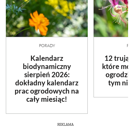
PRZETWORY
INNE
PORADY
P
Kalendarz
12 trują
biodynamiczny
które mo
sierpień 2026:
ogrodzi
dokładny kalendarz
tym ni
prac ogrodowych na
cały miesiąc!
REKLAMA