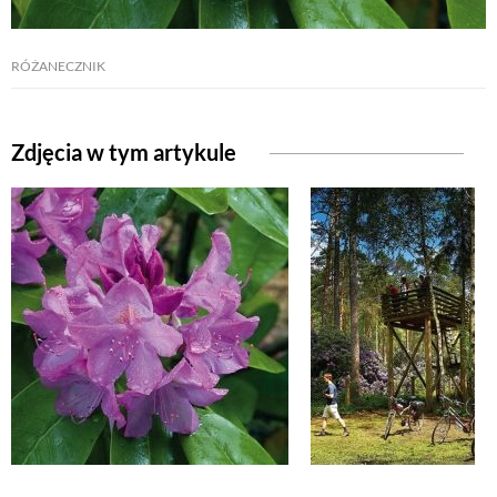
NATURALNIE
RÓŻANECZNIK
URODA
Zdjęcia w tym artykule
NATURALNA APTECZKA
DLA DOMU
EKO ŻYCIE
PRZYRODA
ZWIERZĘTA DOMOWE