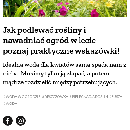
Jak podlewać rośliny i
nawadniać ogród w lecie –
poznaj praktyczne wskazówki!
Idealna woda dla kwiatów sama spada nam z
nieba. Musimy tylko ją złapać, a potem
mądrze rozdzielić między potrzebujących.
WODA W OGRODZIE
DESZCZÓWKA
PIELĘGNACJA ROŚLIN
SUSZA
WODA