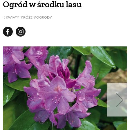
Ogród w środku lasu
BUDUJEMY DOM
KWIATY
RÓŻE
OGRODY
OGRÓD
WARZYWA I OWOCE
ROŚLINY OGRODOWE
PORADY
ZIELEŃ W DOMU
PROJEKTOWANIE OGRODU