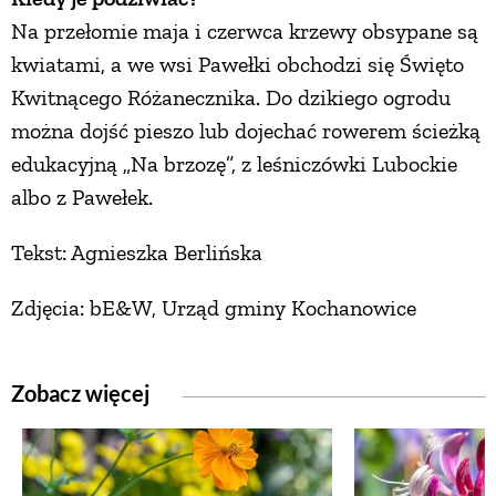
Na przełomie maja i czerwca krzewy obsypane są
PRZEPISY
kwiatami, a we wsi Pawełki obchodzi się Święto
Kwitnącego Różanecznika. Do dzikiego ogrodu
ŚNIADANIA
można dojść pieszo lub dojechać rowerem ścieżką
edukacyjną „Na brzozę”, z leśniczówki Lubockie
PRZYSTAWKI
albo z Pawełek.
Tekst: Agnieszka Berlińska
ZUPY
Zdjęcia: bE&W, Urząd gminy Kochanowice
DANIA GŁÓWNE
Zobacz więcej
CIASTA I DESERY
DODATKI