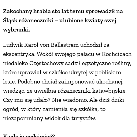
Zakochany hrabia sto lat temu sprowadził na
ZWIERZĘTA W NATURZE
Śląsk różaneczniki – ulubione kwiaty swej
wybranki.
GRZYBY
Ludwik Karol von Ballestrem uchodził za
KRAJOBRAZ
ekscentryka. Wokół swojego pałacu w Kochcicach
niedaleko Częstochowy sadził egzotyczne rośliny,
które uprawiał w szkółce ukrytej w pobliskim
RĘKODZIEŁO
lesie. Podobno chciał zaimponować ukochanej,
wiedząc, że uwielbia różaneczniki katawbijskie.
RZEMIOSŁO
Czy mu się udało? Nie wiadomo. Ale dziś dziki
ogród, w który zamieniła się szkółka, to
ZWYCZAJE
niezapomniany widok dla turystów.
ZRÓB TO SAM
Kiedy je podziwiać?