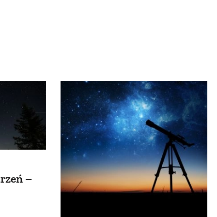
OM
BUDUJEMY DOM
DY
ZIELEŃ W DOMU
RALNA APTECZKA
A DOMOWE
EŁO
RZEMIOSŁO
ZYSTAWKI
ZUPY
TWORY
INNE
rzeń –