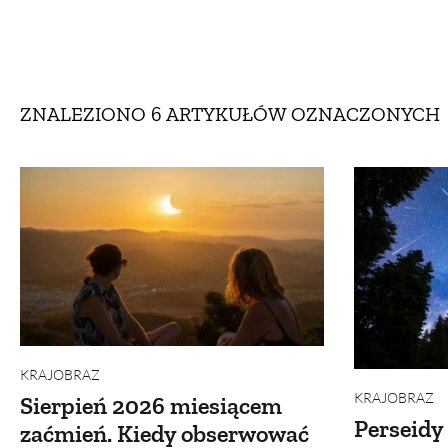
DOM
DOMY W POL
OGRÓD
WARZYWA
ZNALEZIONO 6 ARTYKUŁÓW
OZNACZONYCH
PROJEKTOWANIE
DLA DOM
ZWIERZĘTA W NAT
ZWYCZAJE
ZRÓ
DANIA GŁÓW
KRAJOBRAZ
KRAJOBRAZ
Sierpień 2026 miesiącem
Perseidy 
zaćmień. Kiedy obserwować