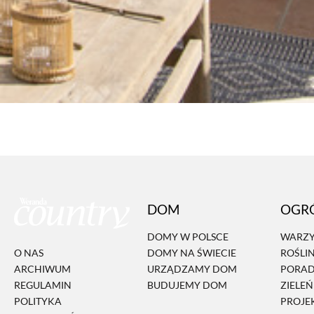
DOM
OGR
DOMY W POLSCE
WARZY
DOMY NA ŚWIECIE
ROŚLI
O NAS
URZĄDZAMY DOM
PORA
ARCHIWUM
BUDUJEMY DOM
ZIELE
REGULAMIN
PROJE
POLITYKA