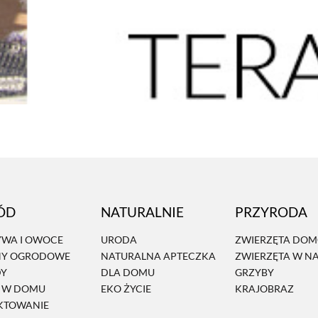
ÓD
NATURALNIE
PRZYRODA
WA I OWOCE
URODA
ZWIERZĘTA DO
NY OGRODOWE
NATURALNA APTECZKA
ZWIERZĘTA W N
DY
DLA DOMU
GRZYBY
Ń W DOMU
EKO ŻYCIE
KRAJOBRAZ
KTOWANIE