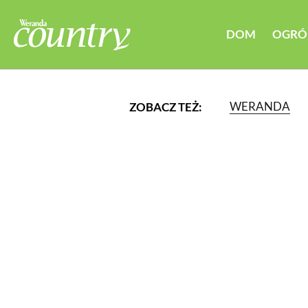
DOM
OGRÓ
WERANDA
ZOBACZ TEŻ:
LUB WYBIERZ JEDNĄ Z K