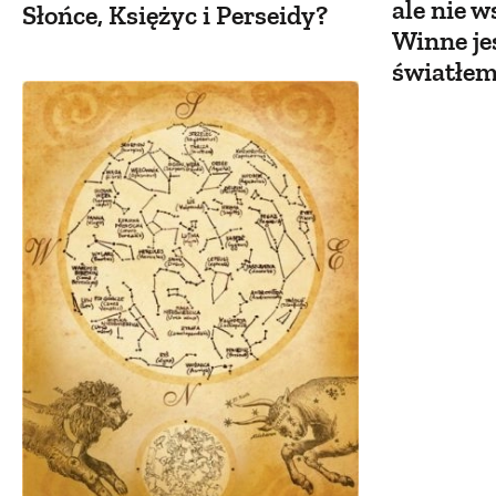
ale nie w
Słońce, Księżyc i Perseidy?
Winne je
światłem