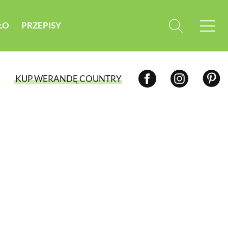
ŁO
PRZEPISY
KUP WERANDĘ COUNTRY
WYBIERZ TYP WYDANIA
WYDANIE DRUKOWANE
aktualny numer z dostawą do domu
E-WYDANIE PDF
przeglądaj bezpośrednio na Twoim
komputerze lub urządzeniu mobilnym