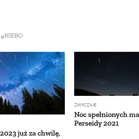
SCE
DOMY NA ŚWIECIE
URZĄDZAMY D
 I OWOCE
ROŚLINY OGRODOWE
PORA
NIEBO
 OGRODU
NATURALNIE
URODA
NATU
U
EKO ŻYCIE
PRZYRODA
ZWIERZĘT
URZE
GRZYBY
KRAJOBRAZ
RĘKODZI
B TO SAM
PRZEPISY
ŚNIADANIA
PR
ZWYCZAJE
NE
CIASTA I DESERY
DODATKI
PRZE
Noc spełnionych ma
Perseidy 2021
2023 już za chwilę,