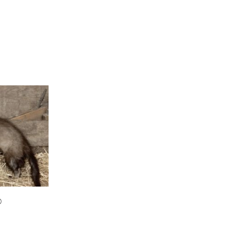
OM
BUDUJEMY DOM
DY
ZIELEŃ W DOMU
RALNA APTECZKA
A DOMOWE
EŁO
RZEMIOSŁO
ZYSTAWKI
ZUPY
TWORY
INNE
0