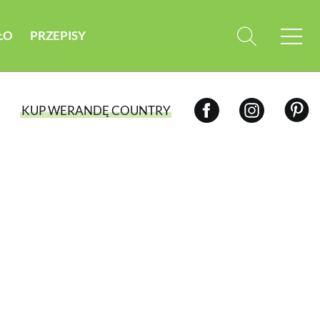
ŁO
PRZEPISY
KUP WERANDĘ COUNTRY
WYBIERZ TYP WYDANIA
WYDANIE DRUKOWANE
aktualny numer z dostawą do domu
E-WYDANIE PDF
przeglądaj bezpośrednio na Twoim
komputerze lub urządzeniu mobilnym