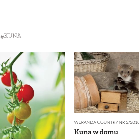
SCE
DOMY NA ŚWIECIE
URZĄDZAMY D
 I OWOCE
ROŚLINY OGRODOWE
PORA
KUNA
 OGRODU
NATURALNIE
URODA
NATU
U
EKO ŻYCIE
PRZYRODA
ZWIERZĘT
URZE
GRZYBY
KRAJOBRAZ
RĘKODZI
B TO SAM
PRZEPISY
ŚNIADANIA
PR
NE
CIASTA I DESERY
DODATKI
PRZE
WERANDA COUNTRY NR 2/201
Kuna w domu