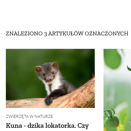
DOM
DOMY W POL
OGRÓD
WARZYWA
ZNALEZIONO 3 ARTYKUŁÓW
OZNACZONYCH
PROJEKTOWANIE
DLA DOM
ZWIERZĘTA W NAT
ZWYCZAJE
ZRÓ
DANIA GŁÓW
ZWIERZĘTA W NATURZE
Kuna - dzika lokatorka. Czy