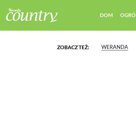
DOM
OGRÓ
WERANDA
ZOBACZ TEŻ:
LUB WYBIERZ JEDNĄ Z K