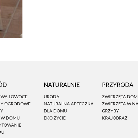
ÓD
NATURALNIE
PRZYRODA
WA I OWOCE
URODA
ZWIERZĘTA DO
NY OGRODOWE
NATURALNA APTECZKA
ZWIERZĘTA W N
DY
DLA DOMU
GRZYBY
Ń W DOMU
EKO ŻYCIE
KRAJOBRAZ
KTOWANIE
DU