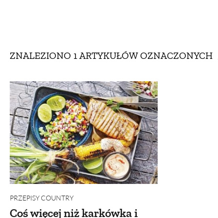
DOM
DOMY W POL
OGRÓD
WARZYWA
ZNALEZIONO 1 ARTYKUŁÓW
OZNACZONYCH
PROJEKTOWANIE
DLA DOM
ZWIERZĘTA W NAT
ZWYCZAJE
ZRÓ
DANIA GŁÓW
PRZEPISY COUNTRY
Coś więcej niż karkówka i