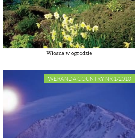
PRZEPISY
ŚNIADANIA
PRZYSTAWKI
Wiosna w ogrodzie
ZUPY
WERANDA COUNTRY NR 1/2010
DANIA GŁÓWNE
CIASTA I DESERY
DODATKI