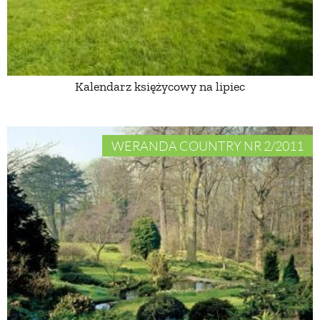
ZWIERZĘTA W NATURZE
GRZYBY
Kalendarz księżycowy na lipiec
KRAJOBRAZ
WERANDA COUNTRY NR 2/2011
RĘKODZIEŁO
RZEMIOSŁO
ZWYCZAJE
ZRÓB TO SAM