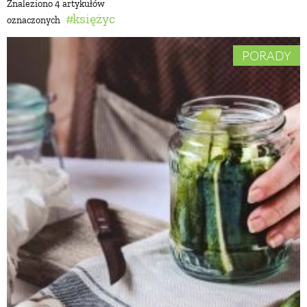
Znaleziono 4 artykułów
księżyc
oznaczonych
BUDUJEMY DOM
PORADY
OGRÓD
WARZYWA I OWOCE
ROŚLINY OGRODOWE
PORADY
ZIELEŃ W DOMU
PROJEKTOWANIE OGRODU