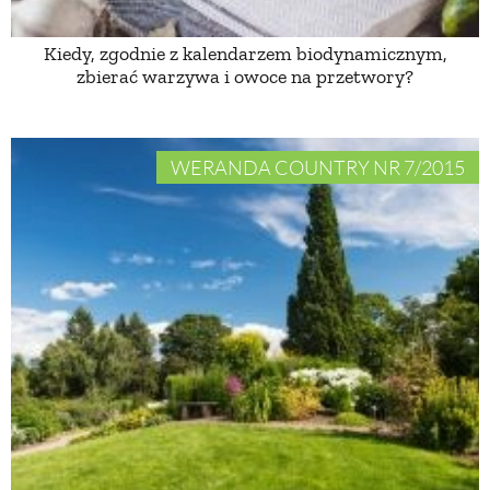
Kiedy, zgodnie z kalendarzem biodynamicznym,
NATURALNIE
zbierać warzywa i owoce na przetwory?
URODA
WERANDA COUNTRY NR 7/2015
NATURALNA APTECZKA
DLA DOMU
EKO ŻYCIE
PRZYRODA
ZWIERZĘTA DOMOWE