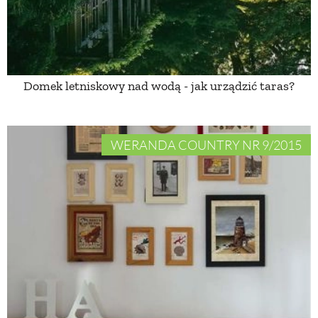
ZWIERZĘTA W NATURZE
GRZYBY
Domek letniskowy nad wodą - jak urządzić taras?
KRAJOBRAZ
WERANDA COUNTRY NR 9/2015
RĘKODZIEŁO
RZEMIOSŁO
ZWYCZAJE
ZRÓB TO SAM