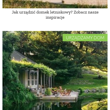
Jak urządzić domek letniskowy? Zobacz nasze
NATURALNIE
inspiracje
URODA
URZĄDZAMY DOM
NATURALNA APTECZKA
DLA DOMU
EKO ŻYCIE
PRZYRODA
ZWIERZĘTA DOMOWE