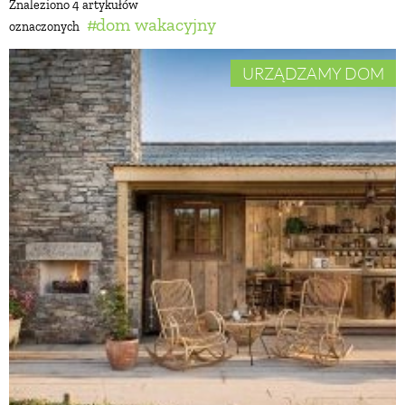
Znaleziono 4 artykułów
dom wakacyjny
oznaczonych
BUDUJEMY DOM
URZĄDZAMY DOM
OGRÓD
WARZYWA I OWOCE
ROŚLINY OGRODOWE
PORADY
ZIELEŃ W DOMU
PROJEKTOWANIE OGRODU