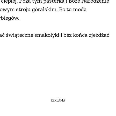
 cieplej. Poza tym pasterka i Boże Narodzenie
 nowym stroju góralskim. Bo tu moda
ybiegów.
ać świąteczne smakołyki i bez końca zjeżdżać
REKLAMA