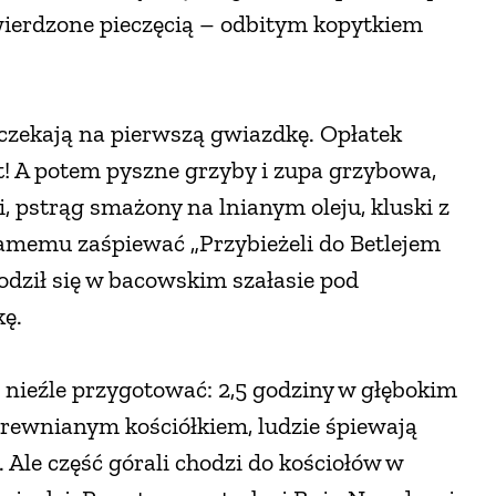
twierdzone pieczęcią – odbitym kopytkiem
czekają na pierwszą gwiazdkę. Opłatek
t! A potem pyszne grzyby i zupa grzybowa,
, pstrąg smażony na lnianym oleju, kluski z
amemu zaśpiewać „Przybieżeli do Betlejem
urodził się w bacowskim szałasie pod
kę.
ę nieźle przygotować: 2,5 godziny w głębokim
 drewnianym kościółkiem, ludzie śpiewają
 Ale część górali chodzi do kościołów w