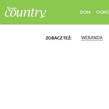
DOM
OGRÓ
WERANDA
ZOBACZ TEŻ:
LUB WYBIERZ JEDNĄ Z K