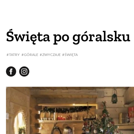
DOM
DOMY W POL
OGRÓD
WARZYWA
Święta po góralsku
PROJEKTOWANIE
TATRY
GÓRALE
ZWYCZAJE
ŚWIĘTA
DLA DOM
ZWIERZĘTA W NAT
ZWYCZAJE
ZRÓ
DANIA GŁÓW