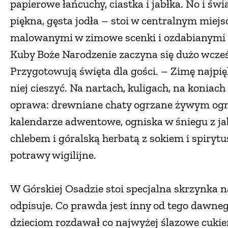
papierowe łańcuchy, ciastka i jabłka. No i świ
piękna, gęsta jodła – stoi w centralnym miejs
malowanymi w zimowe scenki i ozdabianymi br
Kuby Boże Narodzenie zaczyna się dużo wcześn
Przygotowują święta dla gości. – Zimę najpięk
niej cieszyć. Na nartach, kuligach, na koniac
oprawa: drewniane chaty ogrzane żywym ogni
kalendarze adwentowe, ogniska w śniegu z ja
chlebem i góralską herbatą z sokiem i spiryt
potrawy wigilijne.
W Górskiej Osadzie stoi specjalna skrzynka na
odpisuje. Co prawda jest inny od tego dawne
dzieciom rozdawał co najwyżej ślazowe cukier