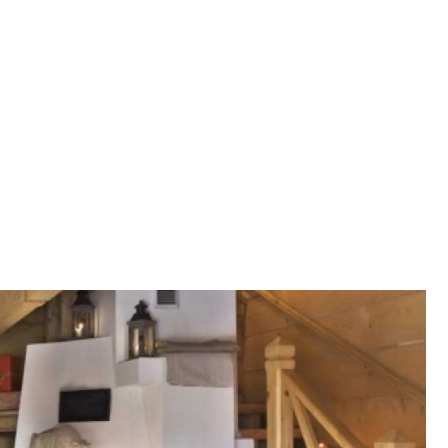
SCE
DOMY NA ŚWIECIE
URZĄDZAMY D
 I OWOCE
ROŚLINY OGRODOWE
PORA
 OGRODU
NATURALNIE
URODA
NATU
U
EKO ŻYCIE
PRZYRODA
ZWIERZĘT
URZE
GRZYBY
KRAJOBRAZ
RĘKODZI
B TO SAM
PRZEPISY
ŚNIADANIA
PR
NE
CIASTA I DESERY
DODATKI
PRZE