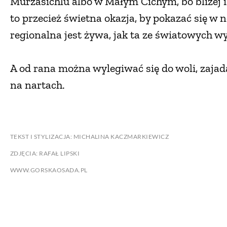
Murzasichlu albo w Małym Cichym, bo bliżej i
to przecież świetna okazja, by pokazać się w
regionalna jest żywa, jak ta ze światowych w
A od rana można wylegiwać się do woli, zajad
na nartach.
TEKST I STYLIZACJA: MICHALINA KACZMARKIEWICZ
ZDJĘCIA: RAFAŁ LIPSKI
WWW.GORSKAOSADA.PL