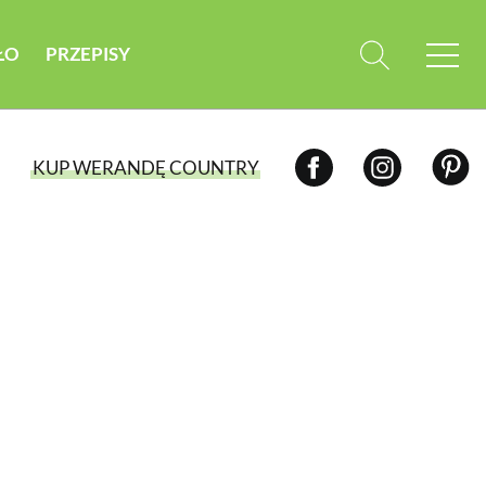
ŁO
PRZEPISY
KUP WERANDĘ COUNTRY
WYBIERZ TYP WYDANIA
WYDANIE DRUKOWANE
aktualny numer z dostawą do domu
E-WYDANIE PDF
przeglądaj bezpośrednio na Twoim
komputerze lub urządzeniu mobilnym