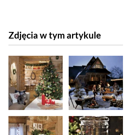
OM
BUDUJEMY DOM
DY
ZIELEŃ W DOMU
Zdjęcia w tym artykule
RALNA APTECZKA
A DOMOWE
EŁO
RZEMIOSŁO
ZYSTAWKI
ZUPY
TWORY
INNE