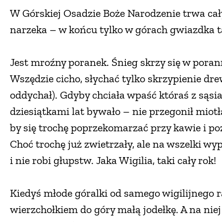
W Górskiej Osadzie Boże Narodzenie trwa cały 
narzeka – w końcu tylko w górach gwiazdka t
Jest mroźny poranek. Śnieg skrzy się w poran
Wszędzie cicho, słychać tylko skrzypienie dr
oddychał). Gdyby chciała wpaść któraś z sąsiad
dziesiątkami lat bywało – nie przegonił miot
by się trochę poprzekomarzać przy kawie i p
Choć trochę już zwietrzały, ale na wszelki wyp
i nie robi głupstw. Jaka Wigilia, taki cały rok!
Kiedyś młode góralki od samego wigilijnego 
wierzchołkiem do góry małą jodełkę. A na niej