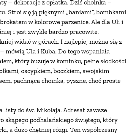
aty – dekoracje z opłatka. Dziś choinka –
cu. Stroi się ją pięknymi „baniami”, bombkami
okatem w kolorowe parzenice. Ale dla Uli i
iej i jest zwykle bardzo pracowite.
niej widać w górach. I najlepiej można się z
h – mówią Ula i Kuba. Do tego wspaniała
em, który buzuje w kominku, pełne słodkości
błkami, oscypkiem, boczkiem, swojskim
usem, pachnąca choinka, pyszne, choć proste
 listy do św. Mikołaja. Adresat zawsze
go skąpego podhalańskiego świętego, który
ki, a dużo chętniej rózgi. Ten współczesny