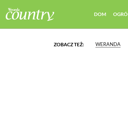
DOM
OGRÓ
WERANDA
ZOBACZ TEŻ:
LUB WYBIERZ JEDNĄ Z K