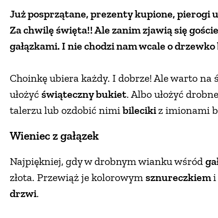
Już posprzątane, prezenty kupione, pierogi
Za chwilę święta!! Ale zanim zjawią się goś
gałązkami. I nie chodzi nam wcale o drzewko
Choinkę ubiera każdy. I dobrze! Ale warto na 
ułożyć
świąteczny bukiet
. Albo ułożyć drobn
talerzu lub ozdobić nimi
bileciki
z imionami b
Wieniec z gałązek
Najpiękniej, gdy w drobnym wianku wśród
ga
złota. Przewiąż je kolorowym
sznureczkiem
drzwi
.