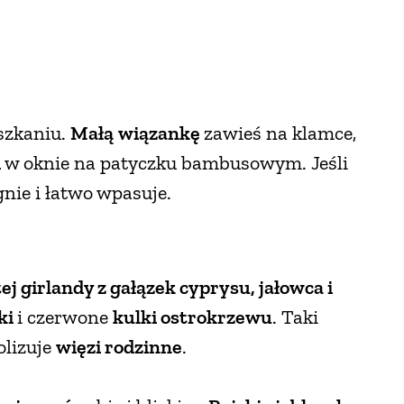
szkaniu.
Małą
wiązankę
zawieś na klamce,
i
w oknie na patyczku bambusowym. Jeśli
gnie i łatwo wpasuje.
ej girlandy z gałązek cyprysu, jałowca i
ki
i czerwone
kulki ostrokrzewu
. Taki
olizuje
więzi rodzinne
.