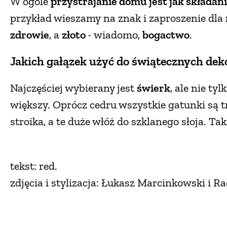
W ogóle
przystrajanie domu jest jak składan
przykład wieszamy na znak i zaproszenie dla
zdrowie
, a
złoto
- wiadomo,
bogactwo
.
Jakich gałązek użyć do świątecznych deko
Najczęściej wybierany jest
świerk
, ale nie ty
większy. Oprócz cedru wszystkie gatunki są tr
stroika, a te duże włóż do szklanego słoja. T
tekst: red.
zdjęcia i stylizacja: Łukasz Marcinkowski i R