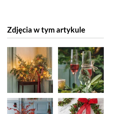
OM
BUDUJEMY DOM
DY
ZIELEŃ W DOMU
Zdjęcia w tym artykule
RALNA APTECZKA
A DOMOWE
EŁO
RZEMIOSŁO
ZYSTAWKI
ZUPY
TWORY
INNE