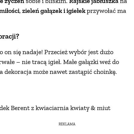
ie życzeń
sobie i bliskim.
Rajskie jabłuszka
na
miłości
,
zieleń gałązek i igiełek
przywołać ma
racji?
lko on się nadaje! Przecież wybór jest dużo
wałe – nie tracą igieł. Małe gałązki weź do
aka dekoracja może nawet zastąpić choinkę.
adek Berent z kwiaciarnia kwiaty & miut
REKLAMA