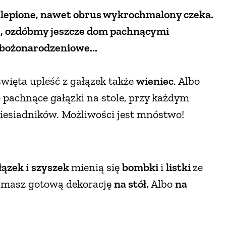
 ulepione, nawet obrus wykrochmalony czeka.
cie, ozdóbmy jeszcze dom pachnącymi
 bożonarodzeniowe...
święta upleść z gałązek także
wieniec
. Albo
e pachnące gałązki na stole, przy każdym
iesiadników. Możliwości jest mnóstwo!
łązek
i
szyszek
mienią się
bombki
i
listki
ze
i masz gotową dekorację
na stół.
Albo
na