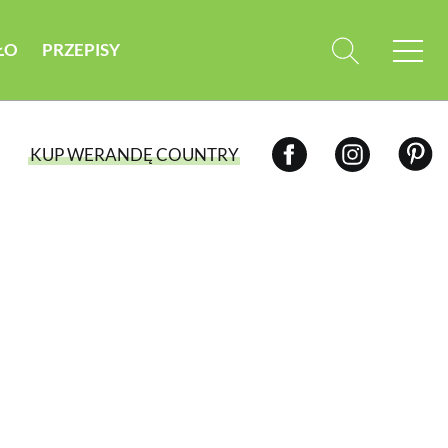
ŁO
PRZEPISY
KUP WERANDĘ COUNTRY
WYBIERZ TYP WYDANIA
WYDANIE DRUKOWANE
aktualny numer z dostawą do domu
E-WYDANIE PDF
przeglądaj bezpośrednio na Twoim
komputerze lub urządzeniu mobilnym