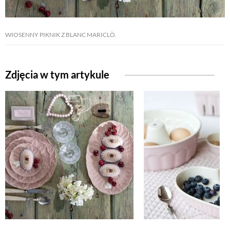
NATURALNIE
WIOSENNY PIKNIK Z BLANC MARICLÒ.
URODA
Zdjęcia w tym artykule
NATURALNA APTECZKA
DLA DOMU
EKO ŻYCIE
PRZYRODA
ZWIERZĘTA DOMOWE