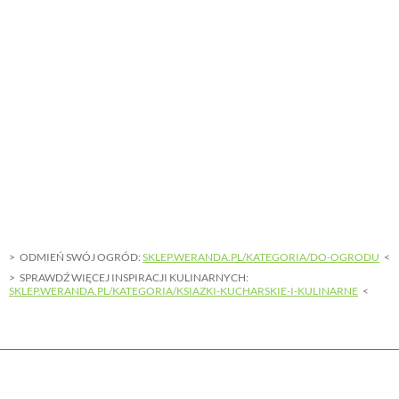
ODMIEŃ SWÓJ OGRÓD:
SKLEP.WERANDA.PL/KATEGORIA/DO-OGRODU
SPRAWDŹ WIĘCEJ INSPIRACJI KULINARNYCH:
SKLEP.WERANDA.PL/KATEGORIA/KSIAZKI-KUCHARSKIE-I-KULINARNE