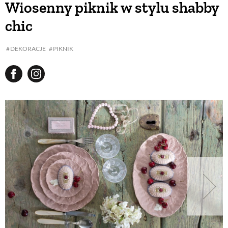
Wiosenny piknik w stylu shabby
chic
BUDUJEMY DOM
DEKORACJE
PIKNIK
OGRÓD
WARZYWA I OWOCE
ROŚLINY OGRODOWE
PORADY
ZIELEŃ W DOMU
PROJEKTOWANIE OGRODU