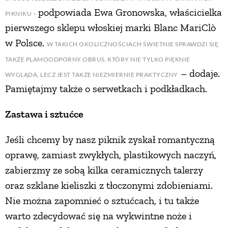
podpowiada Ewa Gronowska, właścicielka
PIKNIKU –
PRZETWORY
pierwszego sklepu włoskiej marki Blanc MariClò
w Polsce.
W TAKICH OKOLICZNOŚCIACH ŚWIETNIE SPRAWDZI SIĘ
INNE
TAKŻE PLAMOODPORNY OBRUS, KTÓRY NIE TYLKO PIĘKNIE
– dodaje.
WYGLĄDA, LECZ JEST TAKŻE NIEZMIERNIE PRAKTYCZNY
Pamiętajmy także o serwetkach i podkładkach.
Zastawa i sztućce
Jeśli chcemy by nasz piknik zyskał romantyczną
oprawę, zamiast zwykłych, plastikowych naczyń,
zabierzmy ze sobą kilka ceramicznych talerzy
oraz szklane kieliszki z tłoczonymi zdobieniami.
Nie można zapomnieć o sztućcach, i tu także
warto zdecydować się na wykwintne noże i