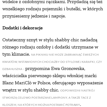
widelce z ozdobnymi rączkami. Przydadzą się też
wszelkiego rodzaju pojemniki i butelki, w których
przyniesiemy jedzenie i napoje.
Dodatki i dekoracje
Ostateczny sznyt w stylu shabby chic nadadzą
różnego rodzaju ozdoby i dodatki utrzymane w
tym klimacie.
NA PIKNIKU NIE MOŻE ZABRAKNĄĆ ŚWIEŻYCH
KWIATÓW, WSTAWIONYCH CHOCIAŻBY DO STYLOWEJ KARAFKI, CZY
przypomina Ewa Gronowska,
DZBANUSZKA –
właścicielka pierwszego sklepu włoskiej marki
Blanc MariClò w Polsce, oferującego wyposażenie
wnętrz w stylu shabby chic.
ODPOWIEDNI NASTRÓJ
STWORZĄ CELOWO POSTARZANE LAMPIONY, A TAKŻE TACE Z
.
KLOSZEM, NA KTÓRYCH MOŻNA POSTAWIĆ POTRAWY