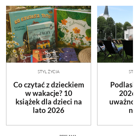
STYL ŻYCIA
STY
Co czytać z dzieckiem
Podlasi
w wakacje? 10
2026
książek dla dzieci na
uważnoś
lato 2026
na