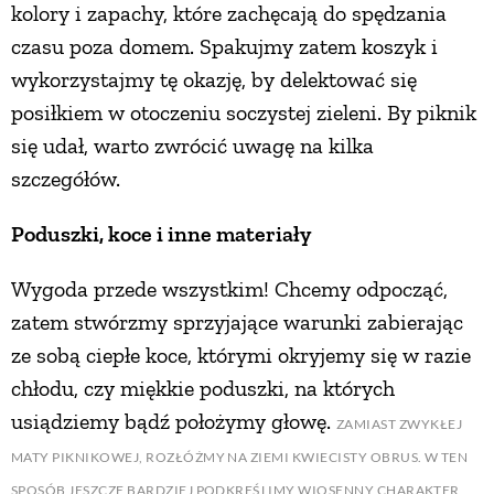
kolory i zapachy, które zachęcają do spędzania
PRZEPISY
czasu poza domem. Spakujmy zatem koszyk i
wykorzystajmy tę okazję, by delektować się
posiłkiem w otoczeniu soczystej zieleni. By piknik
ŚNIADANIA
się udał, warto zwrócić uwagę na kilka
szczegółów.
PRZYSTAWKI
Poduszki, koce i inne materiały
ZUPY
Wygoda przede wszystkim! Chcemy odpocząć,
zatem stwórzmy sprzyjające warunki zabierając
DANIA GŁÓWNE
ze sobą ciepłe koce, którymi okryjemy się w razie
chłodu, czy miękkie poduszki, na których
CIASTA I DESERY
usiądziemy bądź położymy głowę.
ZAMIAST ZWYKŁEJ
MATY PIKNIKOWEJ, ROZŁÓŻMY NA ZIEMI KWIECISTY OBRUS. W TEN
DODATKI
SPOSÓB JESZCZE BARDZIEJ PODKREŚLIMY WIOSENNY CHARAKTER