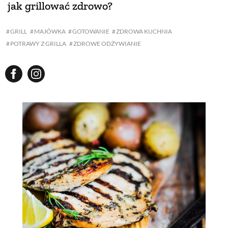
jak grillować zdrowo?
GRILL
MAJÓWKA
GOTOWANIE
ZDROWA KUCHNIA
POTRAWY Z GRILLA
ZDROWE ODŻYWIANIE