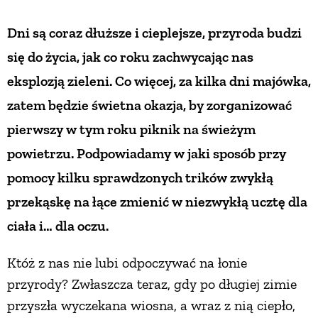
Dni są coraz dłuższe i cieplejsze, przyroda budzi
ZWIERZĘTA W NATURZE
się do życia, jak co roku zachwycając nas
GRZYBY
eksplozją zieleni. Co więcej, za kilka dni majówka,
zatem będzie świetna okazja, by zorganizować
KRAJOBRAZ
pierwszy w tym roku piknik na świeżym
powietrzu. Podpowiadamy w jaki sposób przy
RĘKODZIEŁO
pomocy kilku sprawdzonych trików zwykłą
przekąskę na łące zmienić w niezwykłą ucztę dla
RZEMIOSŁO
ciała i… dla oczu.
ZWYCZAJE
Któż z nas nie lubi odpoczywać na łonie
przyrody? Zwłaszcza teraz, gdy po długiej zimie
ZRÓB TO SAM
przyszła wyczekana wiosna, a wraz z nią ciepło,