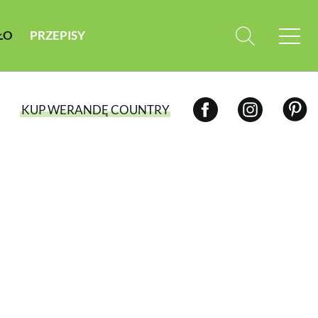
ŁO
PRZEPISY
KUP WERANDĘ COUNTRY
WYBIERZ TYP WYDANIA
WYDANIE DRUKOWANE
aktualny numer z dostawą do domu
E-WYDANIE PDF
przeglądaj bezpośrednio na Twoim
komputerze lub urządzeniu mobilnym