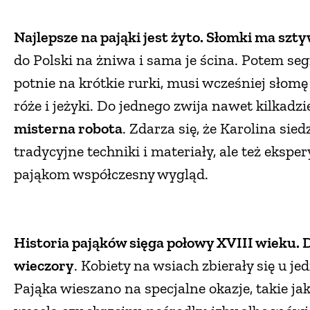
Najlepsze na pająki jest żyto. Słomki ma sztyw
do Polski na żniwa i sama je ścina. Potem se
potnie na krótkie rurki, musi wcześniej słom
róże i jeżyki. Do jednego zwija nawet kilkadz
misterna robota
. Zdarza się, że Karolina sie
tradycyjne techniki i materiały, ale też eks
pająkom współczesny wygląd.
Historia pająków sięga połowy XVIII wieku. D
wieczory
. Kobiety na wsiach zbierały się u je
Pająka wieszano na specjalne okazje, takie j