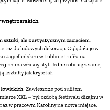
ętym kącie. Mówiło się, że przynosi szczęście
ów wnętrzarskich
em sztuki, ale z artystycznym zacięciem
.
ię też do ludowych dekoracji. Oglądała je w
 Jagiellońskim w Lublinie trafiła na
region ma własny styl. Jedne robi się z samej
ą kształty jak kryształ.
 łowickich
. Zawieszone pod sufitem
zmiarze XXL – był ozdobą festiwalu dizajnu w
raz w pracowni Karoliny na nowe miejsce.