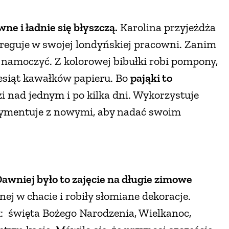
ne i ładnie się błyszczą.
Karolina przyjeżdża
greguje w swojej londyńskiej pracowni. Zanim
ę namoczyć. Z kolorowej bibułki robi pompony,
iesiąt kawałków papieru. Bo
pająki to
dzi nad jednym i po kilka dni. Wykorzystuje
perymentuje z nowymi, aby nadać swoim
awniej było to zajęcie na długie zimowe
dnej w chacie i robiły słomiane dekoracje.
ak: święta Bożego Narodzenia, Wielkanoc,