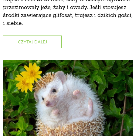
przezimowały jeże, żaby i owady. Jeśli stosujesz
środki zawierające glifosat, trujesz i dzikich gości,
NATURALNIE
i siebie.
URODA
CZYTAJ DALEJ
NATURALNA APTECZKA
DLA DOMU
EKO ŻYCIE
PRZYRODA
ZWIERZĘTA DOMOWE