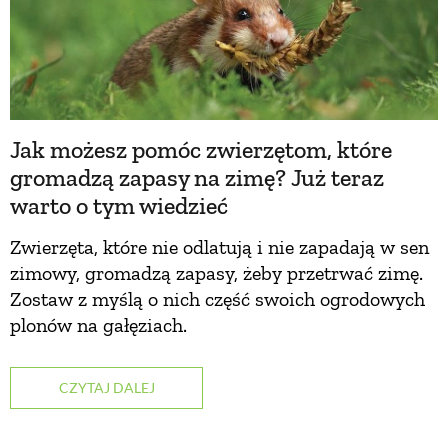
PRZEPISY
ŚNIADANIA
Jak możesz pomóc zwierzętom, które
PRZYSTAWKI
gromadzą zapasy na zimę? Już teraz
warto o tym wiedzieć
ZUPY
Zwierzęta, które nie odlatują i nie zapadają w sen
zimowy, gromadzą zapasy, żeby przetrwać zimę.
DANIA GŁÓWNE
Zostaw z myślą o nich część swoich ogrodowych
plonów na gałęziach.
CIASTA I DESERY
CZYTAJ DALEJ
DODATKI