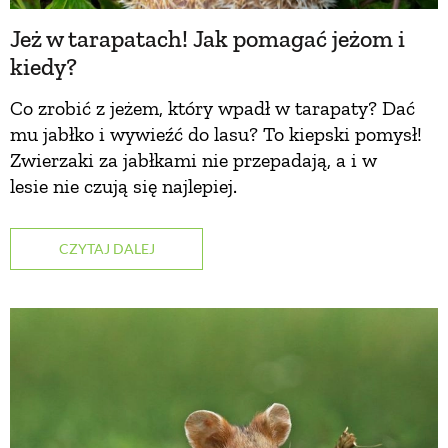
Jeż w tarapatach! Jak pomagać jeżom i
ZWIERZĘTA W NATURZE
kiedy?
Co zrobić z jeżem, który wpadł w tarapaty? Dać
GRZYBY
mu jabłko i wywieźć do lasu? To kiepski pomysł!
Zwierzaki za jabłkami nie przepadają, a i w
KRAJOBRAZ
lesie nie czują się najlepiej.
RĘKODZIEŁO
CZYTAJ DALEJ
RZEMIOSŁO
ZWYCZAJE
ZRÓB TO SAM