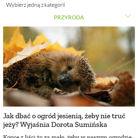
Wybierz jedną z kategorii
PRZYRODA
BUDUJEMY DOM
ZWIERZĘTA DOMOWE
OGRÓD
ZWIERZĘTA W NATURZE
WARZYWA I OWOCE
GRZYBY
ROŚLINY OGRODOWE
KRAJOBRAZ
PORADY
Jak dbać o ogród jesienią, żeby nie truć
ZIELEŃ W DOMU
jeży? Wyjaśnia Dorota Sumińska
PROJEKTOWANIE OGRODU
Kopce z liści to za mało, żeby w naszym ogrodzie