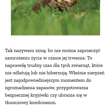
ZWIERZĘTA W NATURZE
GRZYBY
KRAJOBRAZ
Tak nazywam zimę, bo nie można zaprzeczyć
zamrożeniu życia w czasie jej trwania. To
RĘKODZIEŁO
naprawdę trudny czas dla tych zwierząt, które
nie odlatują lub nie hibernują. Właśnie sierpień
RZEMIOSŁO
jest najodpowiedniejszym momentem do
zgromadzenia zapasów, przygotowania
ZWYCZAJE
bezpiecznej kryjówki czy ubrania się w
tłuszczowy kombinezon.
ZRÓB TO SAM