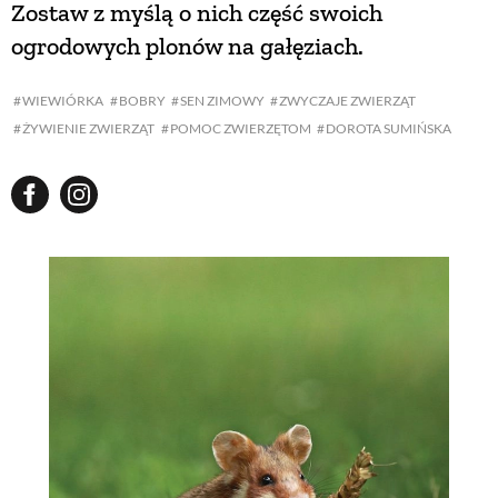
Zostaw z myślą o nich część swoich
ogrodowych plonów na gałęziach.
NATURALNIE
WIEWIÓRKA
BOBRY
SEN ZIMOWY
ZWYCZAJE ZWIERZĄT
URODA
ŻYWIENIE ZWIERZĄT
POMOC ZWIERZĘTOM
DOROTA SUMIŃSKA
NATURALNA APTECZKA
DLA DOMU
EKO ŻYCIE
PRZYRODA
ZWIERZĘTA DOMOWE