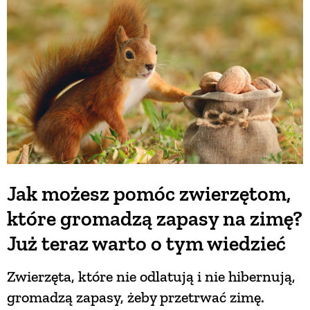
BUDUJEMY DOM
OGRÓD
WARZYWA I OWOCE
ROŚLINY OGRODOWE
Jak możesz pomóc zwierzętom,
które gromadzą zapasy na zimę?
PORADY
Już teraz warto o tym wiedzieć
ZIELEŃ W DOMU
Zwierzęta, które nie odlatują i nie hibernują,
gromadzą zapasy, żeby przetrwać zimę.
PROJEKTOWANIE OGRODU