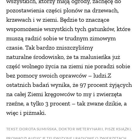
wszystkich, którzy mają ogrody, zachęcę do
pozostawienia części plonów na drzewach,
krzewach i w ziemi. Będzie to znaczące
wspomożenie wszystkich tych gatunków, które
muszą radzić sobie w trudnym zimowym
czasie. Tak bardzo zniszczyliśmy
naturalne środowisko, że ta malusieńka już
część wolnego życia na ziemi nie poradzi sobie
bez pomocy swoich oprawców – ludzi.Z
ostatnich badań wynika, że 97 procent żyjących
na całej Ziemi kręgowców to my i zwierzęta
rzeźne, a tylko 3 procent – tak zwane dzikie, a
więc i piżmaki.
TEKST: DOROTA SUMIŃSKA, DOKTOR WETERYNARII, PISZE KSIĄŻKI,
PROWADZI AUDYCJE TELEWIZYJNE I RADIOWE O ZWIERZĘTACH.