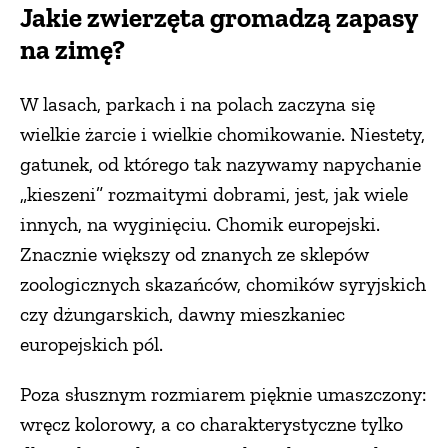
Jakie zwierzęta gromadzą zapasy
PRZEPISY
na zimę?
W lasach, parkach i na polach zaczyna się
ŚNIADANIA
wielkie żarcie i wielkie chomikowanie. Niestety,
gatunek, od którego tak nazywamy napychanie
PRZYSTAWKI
„kieszeni” rozmaitymi dobrami, jest, jak wiele
innych, na wyginięciu. Chomik europejski.
ZUPY
Znacznie większy od znanych ze sklepów
zoologicznych skazańców, chomików syryjskich
DANIA GŁÓWNE
czy dżungarskich, dawny mieszkaniec
europejskich pól.
CIASTA I DESERY
Poza słusznym rozmiarem pięknie umaszczony:
DODATKI
wręcz kolorowy, a co charakterystyczne tylko