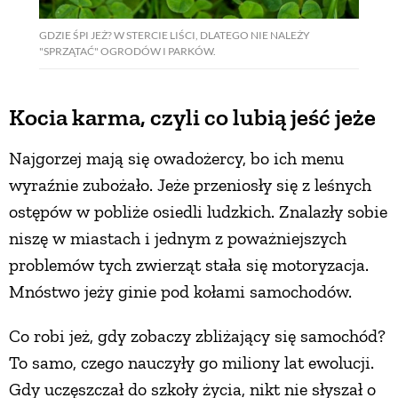
GDZIE ŚPI JEŻ? W STERCIE LIŚCI, DLATEGO NIE NALEŻY
"SPRZĄTAĆ" OGRODÓW I PARKÓW.
Kocia karma, czyli co lubią jeść jeże
Najgorzej mają się owadożercy, bo ich menu
wyraźnie zubożało. Jeże przeniosły się z leśnych
ostępów w pobliże osiedli ludzkich. Znalazły sobie
niszę w miastach i jednym z poważniejszych
problemów tych zwierząt stała się motoryzacja.
Mnóstwo jeży ginie pod kołami samochodów.
Co robi jeż, gdy zobaczy zbliżający się samochód?
To samo, czego nauczyły go miliony lat ewolucji.
Gdy uczęszczał do szkoły życia, nikt nie słyszał o