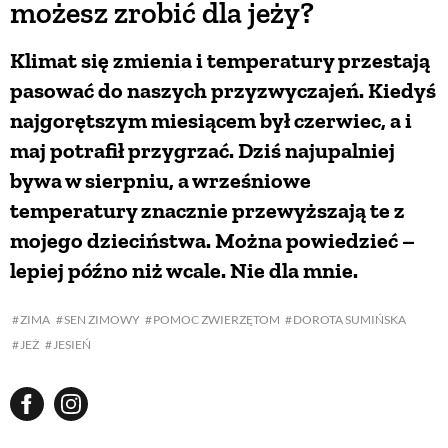
możesz zrobić dla jeży?
Klimat się zmienia i temperatury przestają
pasować do naszych przyzwyczajeń. Kiedyś
najgorętszym miesiącem był czerwiec, a i
maj potrafił przygrzać. Dziś najupalniej
bywa w sierpniu, a wrześniowe
temperatury znacznie przewyższają te z
mojego dzieciństwa. Można powiedzieć –
lepiej późno niż wcale. Nie dla mnie.
ZIMA
SEN ZIMOWY
POMOC ZWIERZĘTOM
DOROTA SUMIŃSKA
JEŻ
JESIEŃ