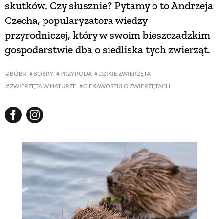
skutków. Czy słusznie? Pytamy o to Andrzeja
Czecha, popularyzatora wiedzy
NATURALNIE
przyrodniczej, który w swoim bieszczadzkim
gospodarstwie dba o siedliska tych zwierząt.
URODA
BÓBR
BOBRY
PRZYRODA
DZIKIE ZWIERZĘTA
ZWIERZĘTA W NATURZE
CIEKAWOSTKI O ZWIERZĘTACH
NATURALNA APTECZKA
DLA DOMU
EKO ŻYCIE
PRZYRODA
ZWIERZĘTA DOMOWE