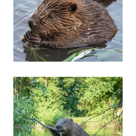
ZWIERZĘTA W NATURZE
GRZYBY
KRAJOBRAZ
RĘKODZIEŁO
RZEMIOSŁO
ZWYCZAJE
ZRÓB TO SAM