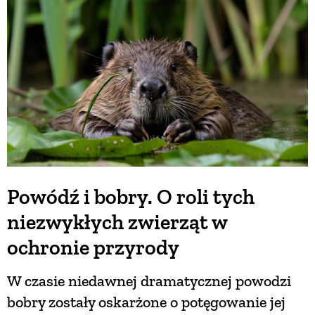
BUDUJEMY DOM
OGRÓD
WARZYWA I OWOCE
ROŚLINY OGRODOWE
Powódź i bobry. O roli tych
niezwykłych zwierząt w
PORADY
ochronie przyrody
ZIELEŃ W DOMU
W czasie niedawnej dramatycznej powodzi
bobry zostały oskarżone o potęgowanie jej
PROJEKTOWANIE OGRODU