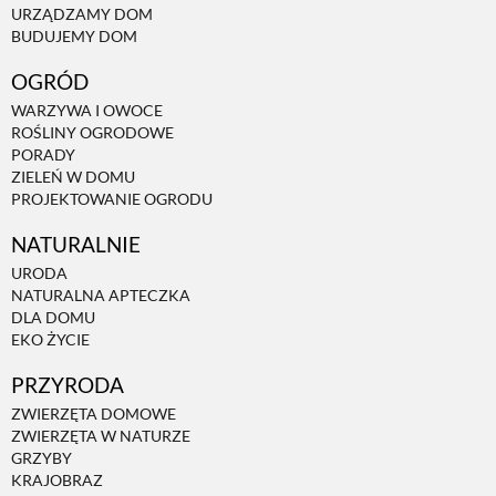
URZĄDZAMY DOM
BUDUJEMY DOM
NATURALNIE
OGRÓD
WARZYWA I OWOCE
URODA
ROŚLINY OGRODOWE
PORADY
ZIELEŃ W DOMU
NATURALNA APTECZKA
PROJEKTOWANIE OGRODU
NATURALNIE
DLA DOMU
URODA
NATURALNA APTECZKA
DLA DOMU
EKO ŻYCIE
EKO ŻYCIE
PRZYRODA
PRZYRODA
ZWIERZĘTA DOMOWE
ZWIERZĘTA W NATURZE
GRZYBY
ZWIERZĘTA DOMOWE
KRAJOBRAZ