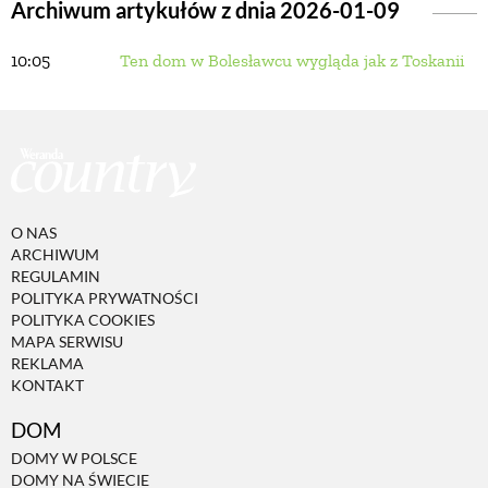
Archiwum artykułów z dnia 2026-01-09
10:05
Ten dom w Bolesławcu wygląda jak z Toskanii
BUDUJEMY DOM
OGRÓD
WARZYWA I OWOCE
O NAS
ARCHIWUM
ROŚLINY OGRODOWE
REGULAMIN
POLITYKA PRYWATNOŚCI
POLITYKA COOKIES
PORADY
MAPA SERWISU
REKLAMA
KONTAKT
ZIELEŃ W DOMU
DOM
DOMY W POLSCE
PROJEKTOWANIE OGRODU
DOMY NA ŚWIECIE