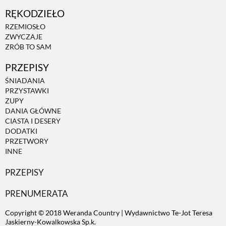
RĘKODZIEŁO
ZWIERZĘTA W NATURZE
RZEMIOSŁO
ZWYCZAJE
ZRÓB TO SAM
GRZYBY
PRZEPISY
ŚNIADANIA
KRAJOBRAZ
PRZYSTAWKI
ZUPY
DANIA GŁÓWNE
RĘKODZIEŁO
CIASTA I DESERY
DODATKI
PRZETWORY
RZEMIOSŁO
INNE
PRZEPISY
ZWYCZAJE
PRENUMERATA
Copyright © 2018 Weranda Country | Wydawnictwo Te-Jot Teresa
ZRÓB TO SAM
Jaskierny-Kowalkowska Sp.k.