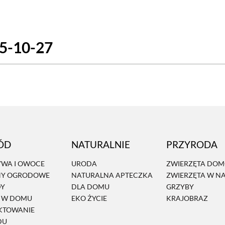
SCE
DOMY NA ŚWIECIE
URZĄDZAMY D
25-10-27
 I OWOCE
ROŚLINY OGRODOWE
PORA
 OGRODU
NATURALNIE
URODA
NATU
U
EKO ŻYCIE
PRZYRODA
ZWIERZĘT
URZE
GRZYBY
KRAJOBRAZ
RĘKODZI
ÓD
NATURALNIE
PRZYRODA
B TO SAM
PRZEPISY
ŚNIADANIA
PR
WA I OWOCE
URODA
ZWIERZĘTA DO
NY OGRODOWE
NATURALNA APTECZKA
ZWIERZĘTA W N
NE
CIASTA I DESERY
DODATKI
PRZE
DY
DLA DOMU
GRZYBY
Ń W DOMU
EKO ŻYCIE
KRAJOBRAZ
KTOWANIE
DU