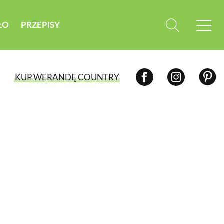
ŁO
PRZEPISY
KUP WERANDĘ COUNTRY
WYBIERZ TYP WYDANIA
WYDANIE DRUKOWANE
aktualny numer z dostawą do domu
E-WYDANIE PDF
przeglądaj bezpośrednio na Twoim
komputerze lub urządzeniu mobilnym