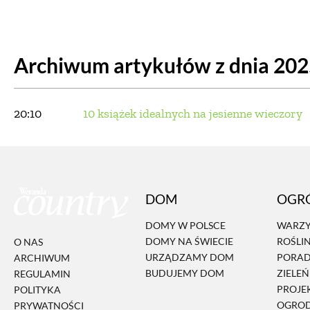
DOM
DOMY W POL
Archiwum artykułów z dnia 20
OGRÓD
WARZYWA
PROJEKTOWANIE
20:10
10 książek idealnych na jesienne wieczory
DLA DOM
ZWIERZĘTA W NAT
DOM
OGR
ZWYCZAJE
ZRÓ
DOMY W POLSCE
WARZY
DOMY NA ŚWIECIE
ROŚLI
O NAS
DANIA GŁÓW
URZĄDZAMY DOM
PORA
ARCHIWUM
BUDUJEMY DOM
ZIELE
REGULAMIN
PROJE
POLITYKA
OGRO
PRYWATNOŚCI