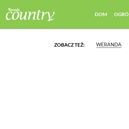
DOM
OGRÓ
WERANDA
ZOBACZ TEŻ:
LUB WYBIERZ JEDNĄ Z K