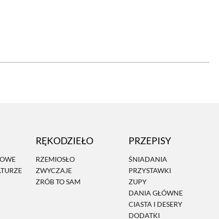
OM
BUDUJEMY DOM
DY
ZIELEŃ W DOMU
RALNA APTECZKA
A DOMOWE
EŁO
RZEMIOSŁO
RĘKODZIEŁO
PRZEPISY
ZYSTAWKI
ZUPY
MOWE
RZEMIOSŁO
ŚNIADANIA
ATURZE
ZWYCZAJE
PRZYSTAWKI
TWORY
INNE
ZRÓB TO SAM
ZUPY
DANIA GŁÓWNE
CIASTA I DESERY
DODATKI