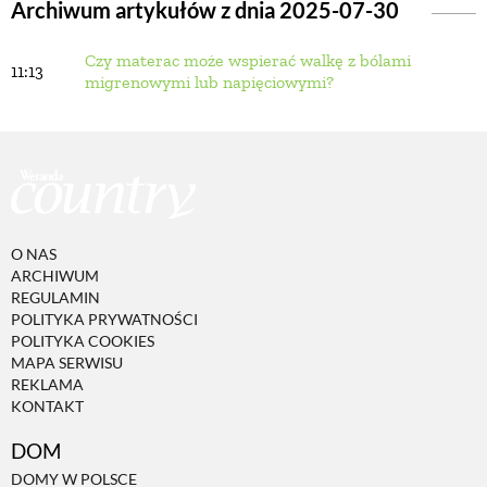
Archiwum artykułów z dnia 2025-07-30
Czy materac może wspierać walkę z bólami
BUDUJEMY DOM
11:13
migrenowymi lub napięciowymi?
OGRÓD
WARZYWA I OWOCE
O NAS
ROŚLINY OGRODOWE
ARCHIWUM
REGULAMIN
POLITYKA PRYWATNOŚCI
PORADY
POLITYKA COOKIES
MAPA SERWISU
REKLAMA
KONTAKT
ZIELEŃ W DOMU
DOM
PROJEKTOWANIE OGRODU
DOMY W POLSCE