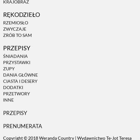
KRAJOBRAZ
RĘKODZIEŁO
ZWIERZĘTA W NATURZE
RZEMIOSŁO
ZWYCZAJE
GRZYBY
ZRÓB TO SAM
PRZEPISY
KRAJOBRAZ
ŚNIADANIA
PRZYSTAWKI
ZUPY
RĘKODZIEŁO
DANIA GŁÓWNE
CIASTA I DESERY
DODATKI
RZEMIOSŁO
PRZETWORY
INNE
PRZEPISY
ZWYCZAJE
PRENUMERATA
ZRÓB TO SAM
Copyright © 2018 Weranda Country | Wydawnictwo Te-Jot Teresa