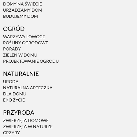
DOMY NA ŚWIECIE
URZĄDZAMY DOM
NATURALNIE
BUDUJEMY DOM
OGRÓD
URODA
WARZYWA I OWOCE
ROŚLINY OGRODOWE
PORADY
NATURALNA APTECZKA
ZIELEŃ W DOMU
PROJEKTOWANIE OGRODU
NATURALNIE
DLA DOMU
URODA
NATURALNA APTECZKA
EKO ŻYCIE
DLA DOMU
EKO ŻYCIE
PRZYRODA
PRZYRODA
ZWIERZĘTA DOMOWE
ZWIERZĘTA W NATURZE
ZWIERZĘTA DOMOWE
GRZYBY