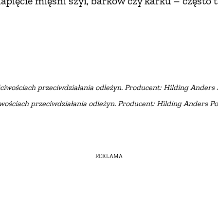
napięcie mięśni szyi, barków czy karku – często
iwościach przeciwdziałania odleżyn. Producent: Hilding Anders Po
wościach przeciwdziałania odleżyn. Producent: Hilding Anders Pols
REKLAMA