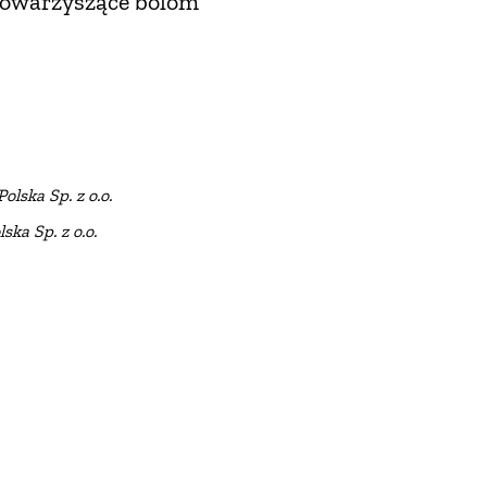
 towarzyszące bólom
lska Sp. z o.o.
ka Sp. z o.o.