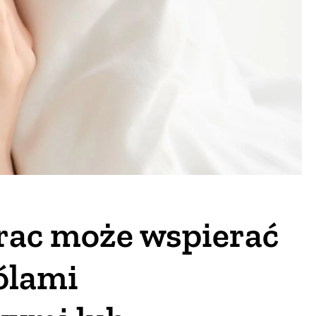
rac może wspierać
ólami