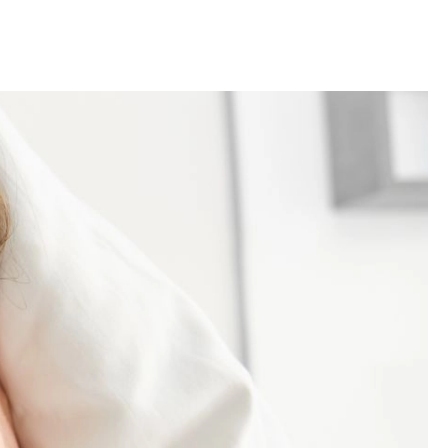
OM
BUDUJEMY DOM
DY
ZIELEŃ W DOMU
RALNA APTECZKA
A DOMOWE
EŁO
RZEMIOSŁO
ZYSTAWKI
ZUPY
TWORY
INNE