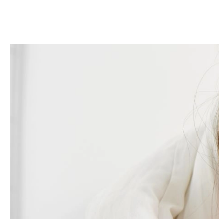
DOM
DOMY W POL
OGRÓD
WARZYWA
PROJEKTOWANIE
DLA DOM
ZWIERZĘTA W NAT
ZWYCZAJE
ZRÓ
DANIA GŁÓW