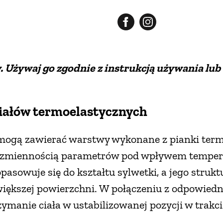
 Używaj go zgodnie z instrukcją używania lub 
iałów termoelastycznych
ogą zawierać warstwy wykonane z pianki termo
ę zmiennością parametrów pod wpływem tempera
asowuje się do kształtu sylwetki, a jego struk
większej powierzchni. W połączeniu z odpowied
manie ciała w ustabilizowanej pozycji w trakci