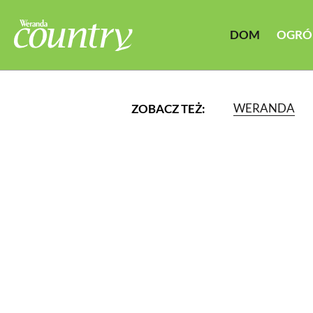
DOM
OGRÓ
WERANDA
ZOBACZ TEŻ:
LUB WYBIERZ JEDNĄ Z K