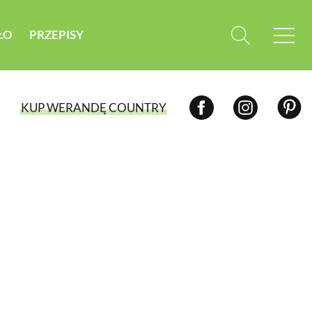
ŁO
PRZEPISY
KUP WERANDĘ COUNTRY
WYBIERZ TYP WYDANIA
WYDANIE DRUKOWANE
aktualny numer z dostawą do domu
E-WYDANIE PDF
przeglądaj bezpośrednio na Twoim
komputerze lub urządzeniu mobilnym