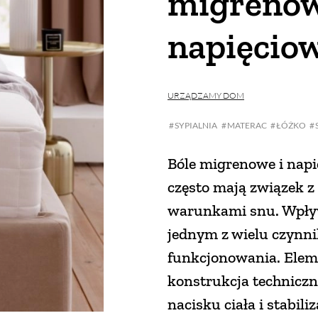
migrenow
napięcio
URZĄDZAMY DOM
SYPIALNIA
MATERAC
ŁÓŻKO
Bóle migrenowe i napi
często mają związek z
warunkami snu. Wpływ
jednym z wielu czynni
funkcjonowania. Elem
konstrukcja techniczn
nacisku ciała i stabil