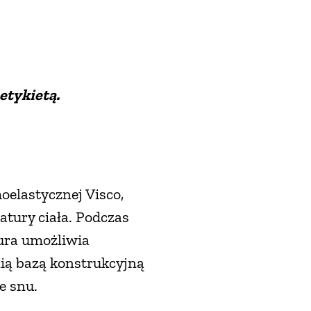
etykietą.
elastycznej Visco,
tury ciała. Podczas
tura umożliwia
nią bazą konstrukcyjną
e snu.