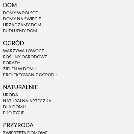
DOM
DOMY W POLSCE
NATURALNIE
DOMY NA ŚWIECIE
URZĄDZAMY DOM
BUDUJEMY DOM
URODA
OGRÓD
WARZYWA I OWOCE
NATURALNA APTECZKA
ROŚLINY OGRODOWE
PORADY
ZIELEŃ W DOMU
DLA DOMU
PROJEKTOWANIE OGRODU
NATURALNIE
EKO ŻYCIE
URODA
NATURALNA APTECZKA
DLA DOMU
PRZYRODA
EKO ŻYCIE
PRZYRODA
ZWIERZĘTA DOMOWE
ZWIERZĘTA DOMOWE