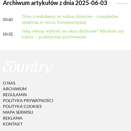
Archiwum artykułów z dnia 2025-06-03
Dom z widokiem za milion dolarów - rustykalne
BUDUJEMY DOM
10:41
wnętrza w sercu Suwalszczyzny
Jaką osłonę wybrać na okno dachowe? Markiza czy
10:15
OGRÓD
roleta – praktyczne porównanie.
WARZYWA I OWOCE
ROŚLINY OGRODOWE
O NAS
ARCHIWUM
PORADY
REGULAMIN
POLITYKA PRYWATNOŚCI
POLITYKA COOKIES
ZIELEŃ W DOMU
MAPA SERWISU
REKLAMA
KONTAKT
PROJEKTOWANIE OGRODU