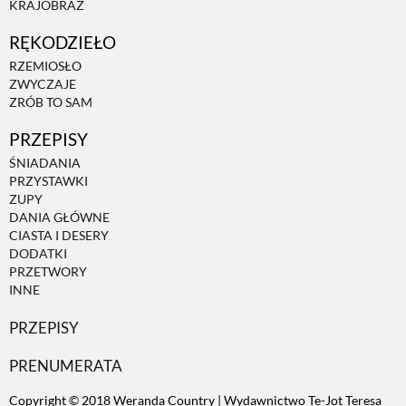
KRAJOBRAZ
RĘKODZIEŁO
ZWIERZĘTA W NATURZE
RZEMIOSŁO
ZWYCZAJE
GRZYBY
ZRÓB TO SAM
PRZEPISY
KRAJOBRAZ
ŚNIADANIA
PRZYSTAWKI
ZUPY
RĘKODZIEŁO
DANIA GŁÓWNE
CIASTA I DESERY
DODATKI
RZEMIOSŁO
PRZETWORY
INNE
PRZEPISY
ZWYCZAJE
PRENUMERATA
ZRÓB TO SAM
Copyright © 2018 Weranda Country | Wydawnictwo Te-Jot Teresa