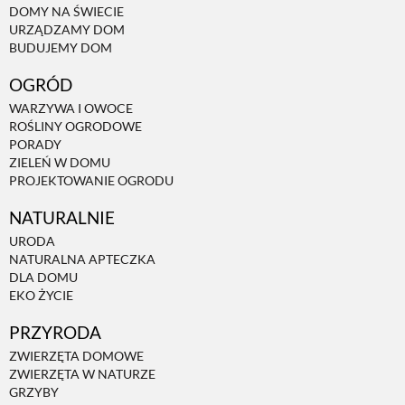
DOMY NA ŚWIECIE
URZĄDZAMY DOM
NATURALNIE
BUDUJEMY DOM
OGRÓD
URODA
WARZYWA I OWOCE
ROŚLINY OGRODOWE
PORADY
NATURALNA APTECZKA
ZIELEŃ W DOMU
PROJEKTOWANIE OGRODU
NATURALNIE
DLA DOMU
URODA
NATURALNA APTECZKA
EKO ŻYCIE
DLA DOMU
EKO ŻYCIE
PRZYRODA
PRZYRODA
ZWIERZĘTA DOMOWE
ZWIERZĘTA W NATURZE
ZWIERZĘTA DOMOWE
GRZYBY