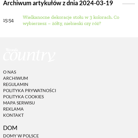
Archiwum artykułów z dnia 2024-03-19
Wielkanocne dekoracje stołu w 3 kolorach. Co
BUDUJEMY DOM
15:54
wybierzesz – żółty, niebieski czy róż?
OGRÓD
WARZYWA I OWOCE
O NAS
ROŚLINY OGRODOWE
ARCHIWUM
REGULAMIN
POLITYKA PRYWATNOŚCI
PORADY
POLITYKA COOKIES
MAPA SERWISU
REKLAMA
KONTAKT
ZIELEŃ W DOMU
DOM
PROJEKTOWANIE OGRODU
DOMY W POLSCE