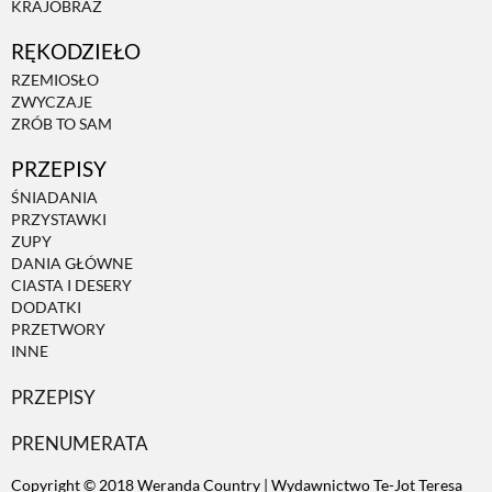
KRAJOBRAZ
RĘKODZIEŁO
ZWIERZĘTA W NATURZE
RZEMIOSŁO
ZWYCZAJE
GRZYBY
ZRÓB TO SAM
PRZEPISY
KRAJOBRAZ
ŚNIADANIA
PRZYSTAWKI
ZUPY
RĘKODZIEŁO
DANIA GŁÓWNE
CIASTA I DESERY
DODATKI
RZEMIOSŁO
PRZETWORY
INNE
PRZEPISY
ZWYCZAJE
PRENUMERATA
ZRÓB TO SAM
Copyright © 2018 Weranda Country | Wydawnictwo Te-Jot Teresa