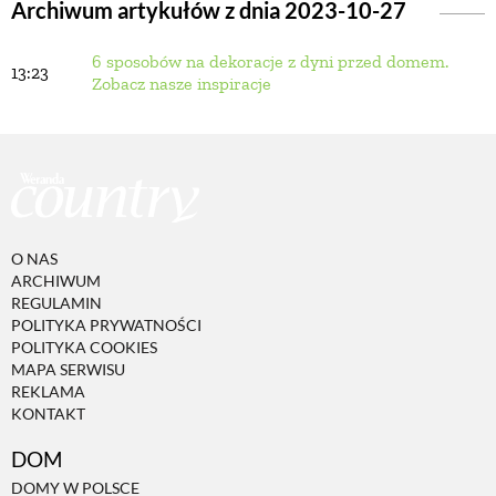
Archiwum artykułów z dnia 2023-10-27
6 sposobów na dekoracje z dyni przed domem.
BUDUJEMY DOM
13:23
Zobacz nasze inspiracje
OGRÓD
WARZYWA I OWOCE
O NAS
ROŚLINY OGRODOWE
ARCHIWUM
REGULAMIN
POLITYKA PRYWATNOŚCI
PORADY
POLITYKA COOKIES
MAPA SERWISU
REKLAMA
KONTAKT
ZIELEŃ W DOMU
DOM
PROJEKTOWANIE OGRODU
DOMY W POLSCE