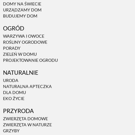
DOMY NA ŚWIECIE
URZĄDZAMY DOM
NATURALNIE
BUDUJEMY DOM
OGRÓD
URODA
WARZYWA I OWOCE
ROŚLINY OGRODOWE
PORADY
NATURALNA APTECZKA
ZIELEŃ W DOMU
PROJEKTOWANIE OGRODU
NATURALNIE
DLA DOMU
URODA
NATURALNA APTECZKA
EKO ŻYCIE
DLA DOMU
EKO ŻYCIE
PRZYRODA
PRZYRODA
ZWIERZĘTA DOMOWE
ZWIERZĘTA W NATURZE
ZWIERZĘTA DOMOWE
GRZYBY