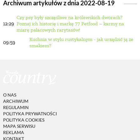
Archiwum artykułów z dnia 2022-08-19
Czy psy były szczęśliwe na królewskich dworach?
BUDUJEMY DOM
12:29
Poznaj ich historię i markę 77 Petfood – karmy na
miarę pałacowych rarytasów!
OGRÓD
Kuchnia w stylu rustykalnym - jak urządzić ją ze
09:59
smakiem?
WARZYWA I OWOCE
ROŚLINY OGRODOWE
O NAS
PORADY
ARCHIWUM
REGULAMIN
POLITYKA PRYWATNOŚCI
ZIELEŃ W DOMU
POLITYKA COOKIES
MAPA SERWISU
REKLAMA
PROJEKTOWANIE OGRODU
KONTAKT