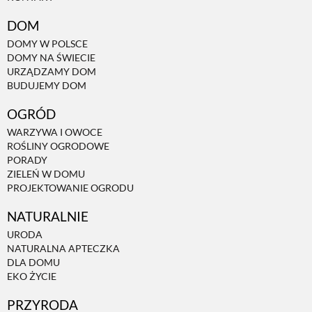
DOM
NATURALNIE
DOMY W POLSCE
DOMY NA ŚWIECIE
URZĄDZAMY DOM
URODA
BUDUJEMY DOM
OGRÓD
NATURALNA APTECZKA
WARZYWA I OWOCE
ROŚLINY OGRODOWE
PORADY
DLA DOMU
ZIELEŃ W DOMU
PROJEKTOWANIE OGRODU
EKO ŻYCIE
NATURALNIE
URODA
NATURALNA APTECZKA
PRZYRODA
DLA DOMU
EKO ŻYCIE
ZWIERZĘTA DOMOWE
PRZYRODA