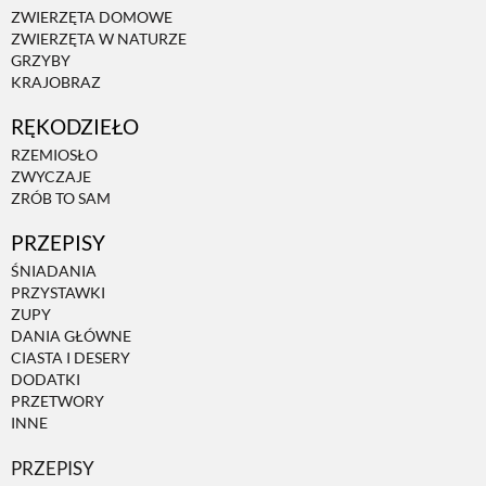
ZWIERZĘTA DOMOWE
ZWIERZĘTA W NATURZE
ZWIERZĘTA W NATURZE
GRZYBY
KRAJOBRAZ
GRZYBY
RĘKODZIEŁO
RZEMIOSŁO
ZWYCZAJE
KRAJOBRAZ
ZRÓB TO SAM
PRZEPISY
RĘKODZIEŁO
ŚNIADANIA
PRZYSTAWKI
ZUPY
RZEMIOSŁO
DANIA GŁÓWNE
CIASTA I DESERY
DODATKI
ZWYCZAJE
PRZETWORY
INNE
ZRÓB TO SAM
PRZEPISY