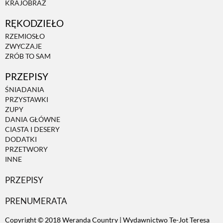
KRAJOBRAZ
RĘKODZIEŁO
ZWIERZĘTA W NATURZE
RZEMIOSŁO
ZWYCZAJE
GRZYBY
ZRÓB TO SAM
PRZEPISY
KRAJOBRAZ
ŚNIADANIA
PRZYSTAWKI
ZUPY
RĘKODZIEŁO
DANIA GŁÓWNE
CIASTA I DESERY
DODATKI
RZEMIOSŁO
PRZETWORY
INNE
PRZEPISY
ZWYCZAJE
PRENUMERATA
ZRÓB TO SAM
Copyright © 2018 Weranda Country | Wydawnictwo Te-Jot Teresa