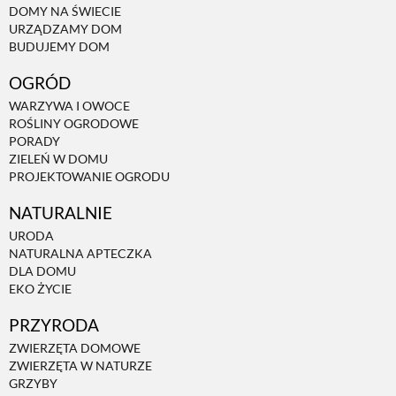
DOMY NA ŚWIECIE
URZĄDZAMY DOM
NATURALNIE
BUDUJEMY DOM
OGRÓD
URODA
WARZYWA I OWOCE
ROŚLINY OGRODOWE
PORADY
NATURALNA APTECZKA
ZIELEŃ W DOMU
PROJEKTOWANIE OGRODU
NATURALNIE
DLA DOMU
URODA
NATURALNA APTECZKA
EKO ŻYCIE
DLA DOMU
EKO ŻYCIE
PRZYRODA
PRZYRODA
ZWIERZĘTA DOMOWE
ZWIERZĘTA W NATURZE
ZWIERZĘTA DOMOWE
GRZYBY