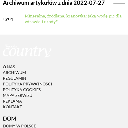
Archiwum artykułów z dnia 2022-07-27
Mineralna, źródlana, kranówka: jaką wodę pić dla
BUDUJEMY DOM
15:04
zdrowia i urody?
OGRÓD
WARZYWA I OWOCE
O NAS
ROŚLINY OGRODOWE
ARCHIWUM
REGULAMIN
POLITYKA PRYWATNOŚCI
PORADY
POLITYKA COOKIES
MAPA SERWISU
REKLAMA
KONTAKT
ZIELEŃ W DOMU
DOM
PROJEKTOWANIE OGRODU
DOMY W POLSCE