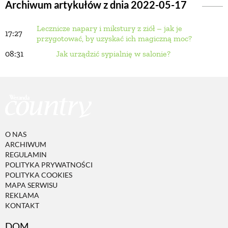
Archiwum artykułów z dnia 2022-05-17
Lecznicze napary i mikstury z ziół – jak je
BUDUJEMY DOM
17:27
przygotować, by uzyskać ich magiczną moc?
08:31
Jak urządzić sypialnię w salonie?
OGRÓD
WARZYWA I OWOCE
ROŚLINY OGRODOWE
O NAS
ARCHIWUM
REGULAMIN
PORADY
POLITYKA PRYWATNOŚCI
POLITYKA COOKIES
MAPA SERWISU
ZIELEŃ W DOMU
REKLAMA
KONTAKT
PROJEKTOWANIE OGRODU
DOM