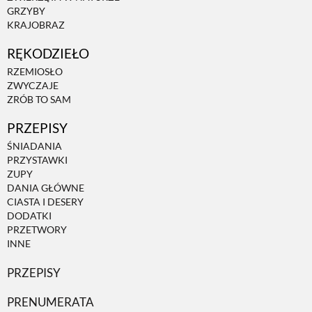
GRZYBY
KRAJOBRAZ
ZWIERZĘTA W NATURZE
RĘKODZIEŁO
RZEMIOSŁO
GRZYBY
ZWYCZAJE
ZRÓB TO SAM
KRAJOBRAZ
PRZEPISY
ŚNIADANIA
PRZYSTAWKI
RĘKODZIEŁO
ZUPY
DANIA GŁÓWNE
CIASTA I DESERY
RZEMIOSŁO
DODATKI
PRZETWORY
INNE
ZWYCZAJE
PRZEPISY
ZRÓB TO SAM
PRENUMERATA