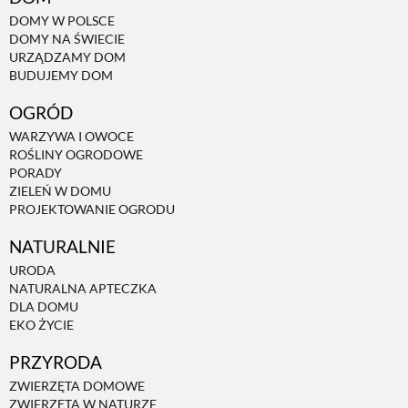
DOMY W POLSCE
DOMY NA ŚWIECIE
NATURALNIE
URZĄDZAMY DOM
BUDUJEMY DOM
URODA
OGRÓD
WARZYWA I OWOCE
ROŚLINY OGRODOWE
NATURALNA APTECZKA
PORADY
ZIELEŃ W DOMU
PROJEKTOWANIE OGRODU
DLA DOMU
NATURALNIE
URODA
EKO ŻYCIE
NATURALNA APTECZKA
DLA DOMU
EKO ŻYCIE
PRZYRODA
PRZYRODA
ZWIERZĘTA DOMOWE
ZWIERZĘTA DOMOWE
ZWIERZĘTA W NATURZE