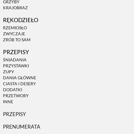
GRZYBY
KRAJOBRAZ
ZWIERZĘTA W NATURZE
RĘKODZIEŁO
RZEMIOSŁO
GRZYBY
ZWYCZAJE
ZRÓB TO SAM
PRZEPISY
KRAJOBRAZ
ŚNIADANIA
PRZYSTAWKI
RĘKODZIEŁO
ZUPY
DANIA GŁÓWNE
CIASTA I DESERY
RZEMIOSŁO
DODATKI
PRZETWORY
INNE
ZWYCZAJE
PRZEPISY
PRENUMERATA
ZRÓB TO SAM