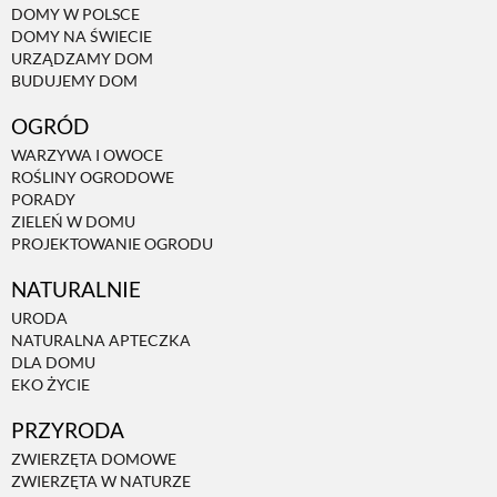
DOMY W POLSCE
DOMY NA ŚWIECIE
NATURALNIE
URZĄDZAMY DOM
BUDUJEMY DOM
OGRÓD
URODA
WARZYWA I OWOCE
ROŚLINY OGRODOWE
NATURALNA APTECZKA
PORADY
ZIELEŃ W DOMU
PROJEKTOWANIE OGRODU
DLA DOMU
NATURALNIE
URODA
EKO ŻYCIE
NATURALNA APTECZKA
DLA DOMU
EKO ŻYCIE
PRZYRODA
PRZYRODA
ZWIERZĘTA DOMOWE
ZWIERZĘTA DOMOWE
ZWIERZĘTA W NATURZE