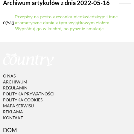
Archiwum artykułów z dnia 2022-05-16
Przepisy na pesto z czosnku niedźwiedziego i inne
BUDUJEMY DOM
07:43
aromatyczne dania z tym wyjątkowym ziołem.
Wypróbuj go w kuchni, bo pysznie smakuje
OGRÓD
WARZYWA I OWOCE
ROŚLINY OGRODOWE
O NAS
ARCHIWUM
REGULAMIN
PORADY
POLITYKA PRYWATNOŚCI
POLITYKA COOKIES
MAPA SERWISU
REKLAMA
ZIELEŃ W DOMU
KONTAKT
DOM
PROJEKTOWANIE OGRODU