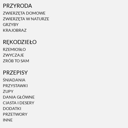
PRZYRODA
ZWIERZĘTA W NATURZE
ZWIERZĘTA DOMOWE
ZWIERZĘTA W NATURZE
GRZYBY
KRAJOBRAZ
GRZYBY
RĘKODZIEŁO
KRAJOBRAZ
RZEMIOSŁO
ZWYCZAJE
ZRÓB TO SAM
RĘKODZIEŁO
PRZEPISY
ŚNIADANIA
RZEMIOSŁO
PRZYSTAWKI
ZUPY
DANIA GŁÓWNE
CIASTA I DESERY
ZWYCZAJE
DODATKI
PRZETWORY
INNE
ZRÓB TO SAM