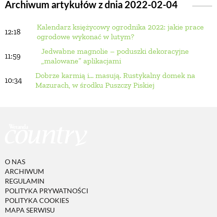
Archiwum artykułów z dnia 2022-02-04
Kalendarz księżycowy ogrodnika 2022: jakie prace
BUDUJEMY DOM
12:18
ogrodowe wykonać w lutym?
Jedwabne magnolie – poduszki dekoracyjne
11:59
OGRÓD
„malowane” aplikacjami
Dobrze karmią i... masują. Rustykalny domek na
10:34
Mazurach, w środku Puszczy Piskiej
WARZYWA I OWOCE
ROŚLINY OGRODOWE
PORADY
O NAS
ARCHIWUM
REGULAMIN
ZIELEŃ W DOMU
POLITYKA PRYWATNOŚCI
POLITYKA COOKIES
MAPA SERWISU
PROJEKTOWANIE OGRODU