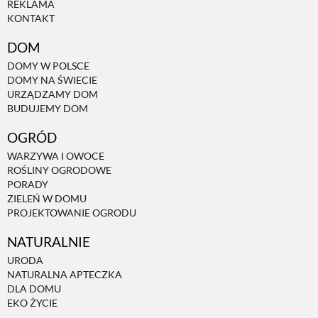
REKLAMA
KONTAKT
NATURALNIE
DOM
DOMY W POLSCE
DOMY NA ŚWIECIE
URODA
URZĄDZAMY DOM
BUDUJEMY DOM
NATURALNA APTECZKA
OGRÓD
WARZYWA I OWOCE
ROŚLINY OGRODOWE
DLA DOMU
PORADY
ZIELEŃ W DOMU
PROJEKTOWANIE OGRODU
EKO ŻYCIE
NATURALNIE
URODA
PRZYRODA
NATURALNA APTECZKA
DLA DOMU
EKO ŻYCIE
ZWIERZĘTA DOMOWE