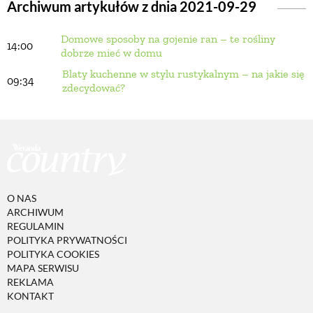
Archiwum artykułów z dnia 2021-09-29
Domowe sposoby na gojenie ran – te rośliny
BUDUJEMY DOM
14:00
dobrze mieć w domu
Blaty kuchenne w stylu rustykalnym – na jakie się
09:34
OGRÓD
zdecydować?
WARZYWA I OWOCE
ROŚLINY OGRODOWE
O NAS
ARCHIWUM
PORADY
REGULAMIN
POLITYKA PRYWATNOŚCI
POLITYKA COOKIES
ZIELEŃ W DOMU
MAPA SERWISU
REKLAMA
KONTAKT
PROJEKTOWANIE OGRODU