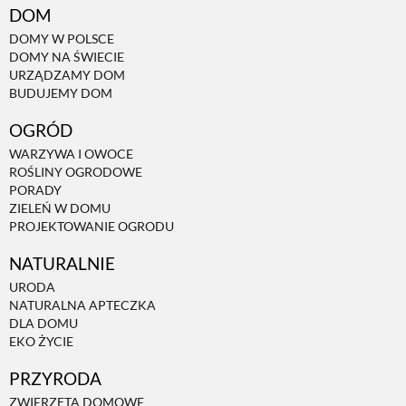
DOM
DOMY W POLSCE
NATURALNIE
DOMY NA ŚWIECIE
URZĄDZAMY DOM
BUDUJEMY DOM
URODA
OGRÓD
WARZYWA I OWOCE
NATURALNA APTECZKA
ROŚLINY OGRODOWE
PORADY
ZIELEŃ W DOMU
DLA DOMU
PROJEKTOWANIE OGRODU
NATURALNIE
EKO ŻYCIE
URODA
NATURALNA APTECZKA
DLA DOMU
PRZYRODA
EKO ŻYCIE
PRZYRODA
ZWIERZĘTA DOMOWE
ZWIERZĘTA DOMOWE