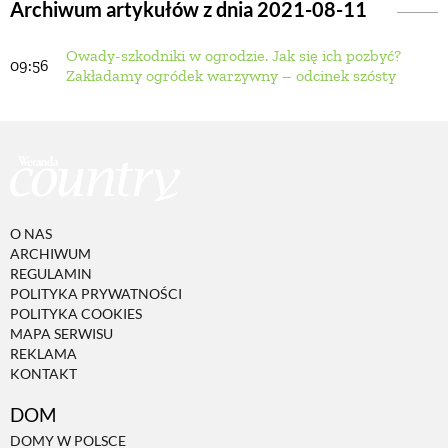
Archiwum artykułów z dnia 2021-08-11
Owady-szkodniki w ogrodzie. Jak się ich pozbyć?
BUDUJEMY DOM
09:56
Zakładamy ogródek warzywny – odcinek szósty
OGRÓD
WARZYWA I OWOCE
O NAS
ROŚLINY OGRODOWE
ARCHIWUM
REGULAMIN
POLITYKA PRYWATNOŚCI
PORADY
POLITYKA COOKIES
MAPA SERWISU
REKLAMA
KONTAKT
ZIELEŃ W DOMU
DOM
PROJEKTOWANIE OGRODU
DOMY W POLSCE