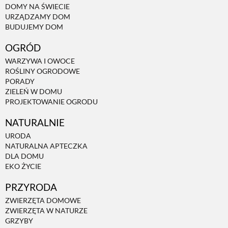
DOMY NA ŚWIECIE
URZĄDZAMY DOM
NATURALNIE
BUDUJEMY DOM
OGRÓD
URODA
WARZYWA I OWOCE
ROŚLINY OGRODOWE
PORADY
NATURALNA APTECZKA
ZIELEŃ W DOMU
PROJEKTOWANIE OGRODU
NATURALNIE
DLA DOMU
URODA
NATURALNA APTECZKA
EKO ŻYCIE
DLA DOMU
EKO ŻYCIE
PRZYRODA
PRZYRODA
ZWIERZĘTA DOMOWE
ZWIERZĘTA W NATURZE
ZWIERZĘTA DOMOWE
GRZYBY