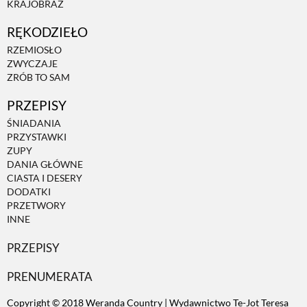
KRAJOBRAZ
RĘKODZIEŁO
ZWIERZĘTA W NATURZE
RZEMIOSŁO
ZWYCZAJE
GRZYBY
ZRÓB TO SAM
PRZEPISY
KRAJOBRAZ
ŚNIADANIA
PRZYSTAWKI
ZUPY
RĘKODZIEŁO
DANIA GŁÓWNE
CIASTA I DESERY
DODATKI
RZEMIOSŁO
PRZETWORY
INNE
PRZEPISY
ZWYCZAJE
PRENUMERATA
ZRÓB TO SAM
Copyright © 2018 Weranda Country | Wydawnictwo Te-Jot Teresa