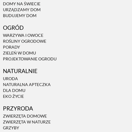
DOMY NA ŚWIECIE
URZĄDZAMY DOM
NATURALNIE
BUDUJEMY DOM
OGRÓD
URODA
WARZYWA I OWOCE
ROŚLINY OGRODOWE
PORADY
NATURALNA APTECZKA
ZIELEŃ W DOMU
PROJEKTOWANIE OGRODU
NATURALNIE
DLA DOMU
URODA
NATURALNA APTECZKA
EKO ŻYCIE
DLA DOMU
EKO ŻYCIE
PRZYRODA
PRZYRODA
ZWIERZĘTA DOMOWE
ZWIERZĘTA W NATURZE
ZWIERZĘTA DOMOWE
GRZYBY