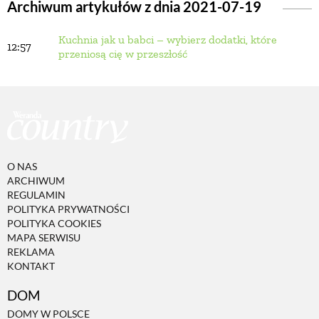
Archiwum artykułów z dnia 2021-07-19
Kuchnia jak u babci – wybierz dodatki, które
BUDUJEMY DOM
12:57
przeniosą cię w przeszłość
OGRÓD
WARZYWA I OWOCE
O NAS
ROŚLINY OGRODOWE
ARCHIWUM
REGULAMIN
POLITYKA PRYWATNOŚCI
PORADY
POLITYKA COOKIES
MAPA SERWISU
REKLAMA
KONTAKT
ZIELEŃ W DOMU
DOM
PROJEKTOWANIE OGRODU
DOMY W POLSCE