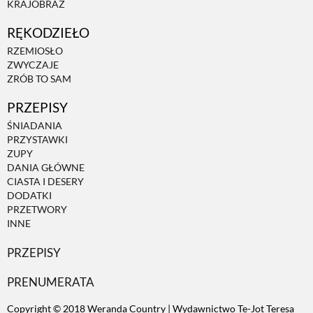
KRAJOBRAZ
RĘKODZIEŁO
ZWIERZĘTA W NATURZE
RZEMIOSŁO
ZWYCZAJE
GRZYBY
ZRÓB TO SAM
PRZEPISY
KRAJOBRAZ
ŚNIADANIA
PRZYSTAWKI
ZUPY
RĘKODZIEŁO
DANIA GŁÓWNE
CIASTA I DESERY
DODATKI
RZEMIOSŁO
PRZETWORY
INNE
PRZEPISY
ZWYCZAJE
PRENUMERATA
ZRÓB TO SAM
Copyright © 2018 Weranda Country | Wydawnictwo Te-Jot Teresa