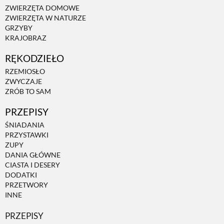
ZWIERZĘTA DOMOWE
ZWIERZĘTA W NATURZE
ZWIERZĘTA W NATURZE
GRZYBY
KRAJOBRAZ
GRZYBY
RĘKODZIEŁO
RZEMIOSŁO
ZWYCZAJE
KRAJOBRAZ
ZRÓB TO SAM
PRZEPISY
RĘKODZIEŁO
ŚNIADANIA
PRZYSTAWKI
ZUPY
RZEMIOSŁO
DANIA GŁÓWNE
CIASTA I DESERY
DODATKI
ZWYCZAJE
PRZETWORY
INNE
ZRÓB TO SAM
PRZEPISY