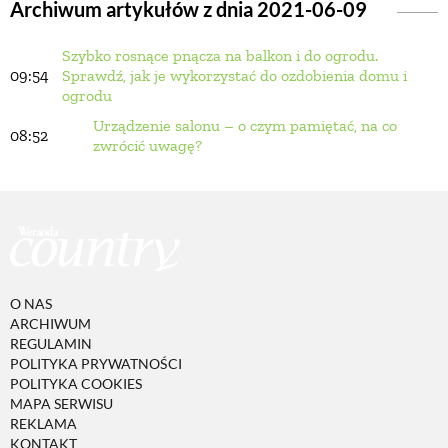
Archiwum artykułów z dnia 2021-06-09
Szybko rosnące pnącza na balkon i do ogrodu.
BUDUJEMY DOM
09:54
Sprawdź, jak je wykorzystać do ozdobienia domu i
ogrodu
OGRÓD
Urządzenie salonu – o czym pamiętać, na co
08:52
zwrócić uwagę?
WARZYWA I OWOCE
ROŚLINY OGRODOWE
O NAS
PORADY
ARCHIWUM
REGULAMIN
POLITYKA PRYWATNOŚCI
ZIELEŃ W DOMU
POLITYKA COOKIES
MAPA SERWISU
REKLAMA
PROJEKTOWANIE OGRODU
KONTAKT