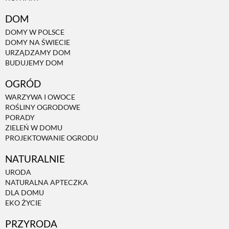
DOM
NATURALNIE
DOMY W POLSCE
DOMY NA ŚWIECIE
URZĄDZAMY DOM
URODA
BUDUJEMY DOM
OGRÓD
NATURALNA APTECZKA
WARZYWA I OWOCE
ROŚLINY OGRODOWE
PORADY
DLA DOMU
ZIELEŃ W DOMU
PROJEKTOWANIE OGRODU
EKO ŻYCIE
NATURALNIE
URODA
NATURALNA APTECZKA
PRZYRODA
DLA DOMU
EKO ŻYCIE
ZWIERZĘTA DOMOWE
PRZYRODA