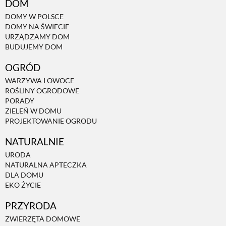
DOM
DOMY W POLSCE
NATURALNIE
DOMY NA ŚWIECIE
URZĄDZAMY DOM
BUDUJEMY DOM
URODA
OGRÓD
WARZYWA I OWOCE
NATURALNA APTECZKA
ROŚLINY OGRODOWE
PORADY
ZIELEŃ W DOMU
PROJEKTOWANIE OGRODU
DLA DOMU
NATURALNIE
EKO ŻYCIE
URODA
NATURALNA APTECZKA
DLA DOMU
EKO ŻYCIE
PRZYRODA
PRZYRODA
ZWIERZĘTA DOMOWE
ZWIERZĘTA DOMOWE