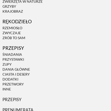
ZWIERZĘTA W NATURZE
GRZYBY
ZWIERZĘTA W NATURZE
KRAJOBRAZ
RĘKODZIEŁO
GRZYBY
RZEMIOSŁO
ZWYCZAJE
ZRÓB TO SAM
KRAJOBRAZ
PRZEPISY
ŚNIADANIA
RĘKODZIEŁO
PRZYSTAWKI
ZUPY
DANIA GŁÓWNE
RZEMIOSŁO
CIASTA I DESERY
DODATKI
PRZETWORY
INNE
ZWYCZAJE
PRZEPISY
ZRÓB TO SAM
PRENUMERATA