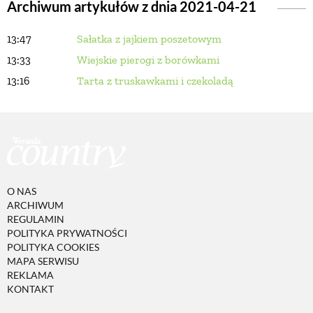
Archiwum artykułów z dnia 2021-04-21
13:47
Sałatka z jajkiem poszetowym
BUDUJEMY DOM
13:33
Wiejskie pierogi z borówkami
13:16
Tarta z truskawkami i czekoladą
OGRÓD
WARZYWA I OWOCE
ROŚLINY OGRODOWE
O NAS
ARCHIWUM
PORADY
REGULAMIN
POLITYKA PRYWATNOŚCI
POLITYKA COOKIES
MAPA SERWISU
ZIELEŃ W DOMU
REKLAMA
KONTAKT
PROJEKTOWANIE OGRODU