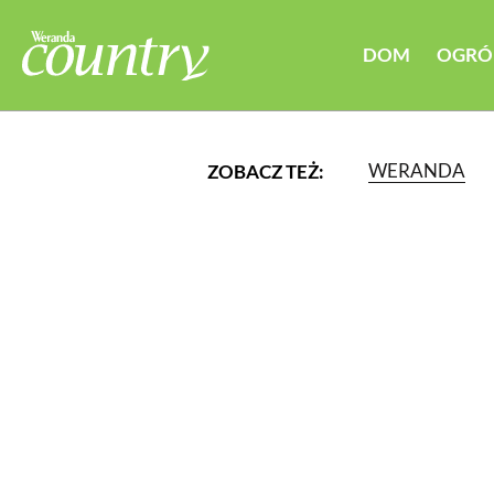
DOM
OGRÓ
WERANDA
ZOBACZ TEŻ:
LUB WYBIERZ JEDNĄ Z K