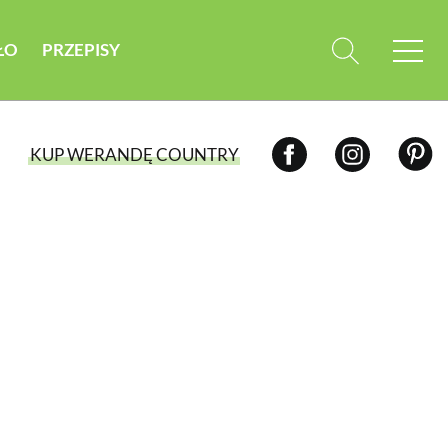
ŁO
PRZEPISY
KUP WERANDĘ COUNTRY
WYBIERZ TYP WYDANIA
WYDANIE DRUKOWANE
aktualny numer z dostawą do domu
E-WYDANIE PDF
przeglądaj bezpośrednio na Twoim
komputerze lub urządzeniu mobilnym