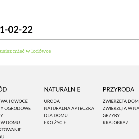
SCE
DOMY NA ŚWIECIE
URZĄDZAMY D
21-02-22
 I OWOCE
ROŚLINY OGRODOWE
PORA
 OGRODU
NATURALNIE
URODA
NATU
usisz mieć w lodówce
U
EKO ŻYCIE
PRZYRODA
ZWIERZĘT
URZE
GRZYBY
KRAJOBRAZ
RĘKODZI
ÓD
NATURALNIE
PRZYRODA
B TO SAM
PRZEPISY
ŚNIADANIA
PR
WA I OWOCE
URODA
ZWIERZĘTA DO
NY OGRODOWE
NATURALNA APTECZKA
ZWIERZĘTA W N
NE
CIASTA I DESERY
DODATKI
PRZE
DY
DLA DOMU
GRZYBY
Ń W DOMU
EKO ŻYCIE
KRAJOBRAZ
KTOWANIE
DU