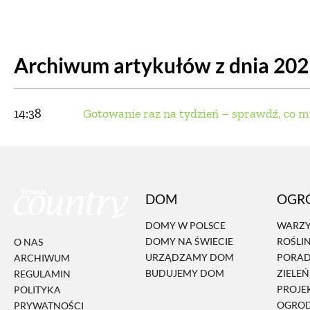
DOM
DOMY W POL
Archiwum artykułów z dnia 20
OGRÓD
WARZYWA
PROJEKTOWANIE
14:38
Gotowanie raz na tydzień – sprawdź, co m
DLA DOM
ZWIERZĘTA W NAT
DOM
OGR
ZWYCZAJE
ZRÓ
DOMY W POLSCE
WARZY
DOMY NA ŚWIECIE
ROŚLI
O NAS
DANIA GŁÓW
URZĄDZAMY DOM
PORA
ARCHIWUM
BUDUJEMY DOM
ZIELE
REGULAMIN
PROJE
POLITYKA
OGRO
PRYWATNOŚCI