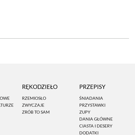
OM
BUDUJEMY DOM
DY
ZIELEŃ W DOMU
RALNA APTECZKA
A DOMOWE
EŁO
RZEMIOSŁO
RĘKODZIEŁO
PRZEPISY
ZYSTAWKI
ZUPY
MOWE
RZEMIOSŁO
ŚNIADANIA
ATURZE
ZWYCZAJE
PRZYSTAWKI
TWORY
INNE
ZRÓB TO SAM
ZUPY
DANIA GŁÓWNE
CIASTA I DESERY
DODATKI