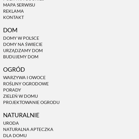
MAPA SERWISU
REKLAMA
NATURALNIE
KONTAKT
DOM
URODA
DOMY W POLSCE
DOMY NA ŚWIECIE
URZĄDZAMY DOM
NATURALNA APTECZKA
BUDUJEMY DOM
OGRÓD
DLA DOMU
WARZYWA I OWOCE
ROŚLINY OGRODOWE
PORADY
EKO ŻYCIE
ZIELEŃ W DOMU
PROJEKTOWANIE OGRODU
PRZYRODA
NATURALNIE
URODA
NATURALNA APTECZKA
ZWIERZĘTA DOMOWE
DLA DOMU