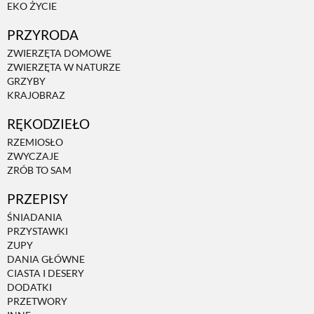
EKO ŻYCIE
ZWIERZĘTA W NATURZE
PRZYRODA
ZWIERZĘTA DOMOWE
ZWIERZĘTA W NATURZE
GRZYBY
GRZYBY
KRAJOBRAZ
KRAJOBRAZ
RĘKODZIEŁO
RZEMIOSŁO
ZWYCZAJE
RĘKODZIEŁO
ZRÓB TO SAM
PRZEPISY
RZEMIOSŁO
ŚNIADANIA
PRZYSTAWKI
ZUPY
ZWYCZAJE
DANIA GŁÓWNE
CIASTA I DESERY
DODATKI
ZRÓB TO SAM
PRZETWORY