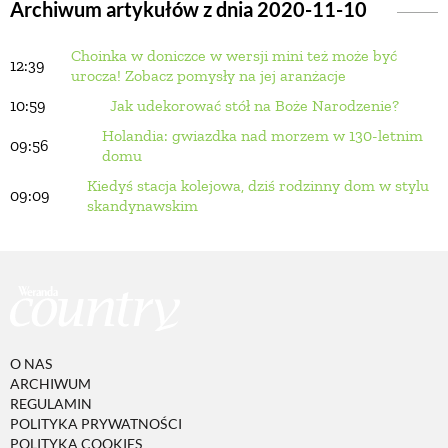
Archiwum artykułów z dnia 2020-11-10
Choinka w doniczce w wersji mini też może być
BUDUJEMY DOM
12:39
urocza! Zobacz pomysły na jej aranżacje
10:59
Jak udekorować stół na Boże Narodzenie?
OGRÓD
Holandia: gwiazdka nad morzem w 130-letnim
09:56
domu
Kiedyś stacja kolejowa, dziś rodzinny dom w stylu
WARZYWA I OWOCE
09:09
skandynawskim
ROŚLINY OGRODOWE
PORADY
O NAS
ZIELEŃ W DOMU
ARCHIWUM
REGULAMIN
POLITYKA PRYWATNOŚCI
PROJEKTOWANIE OGRODU
POLITYKA COOKIES