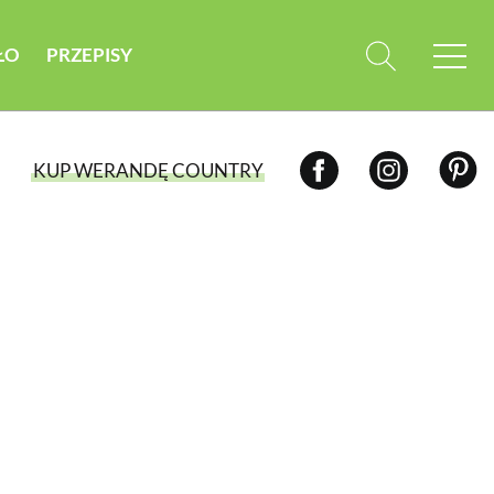
ŁO
PRZEPISY
KUP WERANDĘ COUNTRY
WYBIERZ TYP WYDANIA
WYDANIE DRUKOWANE
aktualny numer z dostawą do domu
E-WYDANIE PDF
przeglądaj bezpośrednio na Twoim
komputerze lub urządzeniu mobilnym