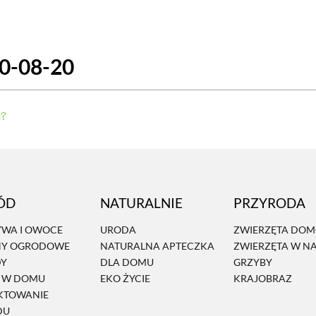
SCE
DOMY NA ŚWIECIE
URZĄDZAMY D
20-08-20
 I OWOCE
ROŚLINY OGRODOWE
PORA
 OGRODU
NATURALNIE
URODA
NATU
ć?
U
EKO ŻYCIE
PRZYRODA
ZWIERZĘT
URZE
GRZYBY
KRAJOBRAZ
RĘKODZI
ÓD
NATURALNIE
PRZYRODA
B TO SAM
PRZEPISY
ŚNIADANIA
PR
WA I OWOCE
URODA
ZWIERZĘTA DO
NY OGRODOWE
NATURALNA APTECZKA
ZWIERZĘTA W N
NE
CIASTA I DESERY
DODATKI
PRZE
DY
DLA DOMU
GRZYBY
Ń W DOMU
EKO ŻYCIE
KRAJOBRAZ
KTOWANIE
DU