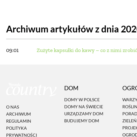
DOM
DOMY W POL
Archiwum artykułów z dnia 20
OGRÓD
WARZYWA
PROJEKTOWANIE
09:01
Zużyte kapsułki do kawy – co z nimi zrobi
DLA DOM
ZWIERZĘTA W NAT
DOM
OGR
ZWYCZAJE
ZRÓ
DOMY W POLSCE
WARZY
DOMY NA ŚWIECIE
ROŚLI
O NAS
DANIA GŁÓW
URZĄDZAMY DOM
PORA
ARCHIWUM
BUDUJEMY DOM
ZIELE
REGULAMIN
PROJE
POLITYKA
OGRO
PRYWATNOŚCI