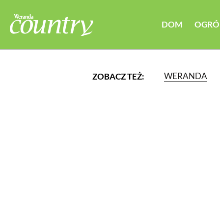
DOM
OGRÓ
WERANDA
ZOBACZ TEŻ:
LUB WYBIERZ JEDNĄ Z K