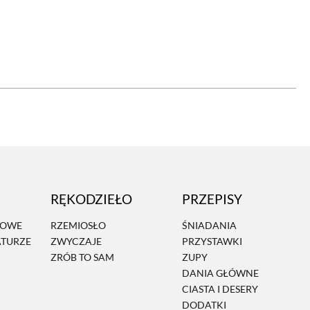
OM
BUDUJEMY DOM
DY
ZIELEŃ W DOMU
RALNA APTECZKA
A DOMOWE
EŁO
RZEMIOSŁO
RĘKODZIEŁO
PRZEPISY
ZYSTAWKI
ZUPY
MOWE
RZEMIOSŁO
ŚNIADANIA
ATURZE
ZWYCZAJE
PRZYSTAWKI
TWORY
INNE
ZRÓB TO SAM
ZUPY
DANIA GŁÓWNE
CIASTA I DESERY
DODATKI