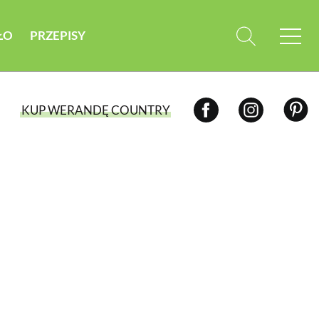
ŁO
PRZEPISY
KUP WERANDĘ COUNTRY
WYBIERZ TYP WYDANIA
WYDANIE DRUKOWANE
aktualny numer z dostawą do domu
E-WYDANIE PDF
przeglądaj bezpośrednio na Twoim
komputerze lub urządzeniu mobilnym