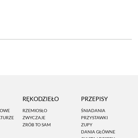
OM
BUDUJEMY DOM
DY
ZIELEŃ W DOMU
RALNA APTECZKA
A DOMOWE
EŁO
RZEMIOSŁO
ZYSTAWKI
ZUPY
RĘKODZIEŁO
PRZEPISY
TWORY
INNE
MOWE
RZEMIOSŁO
ŚNIADANIA
ATURZE
ZWYCZAJE
PRZYSTAWKI
ZRÓB TO SAM
ZUPY
DANIA GŁÓWNE