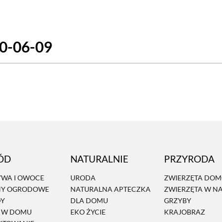
SCE
DOMY NA ŚWIECIE
URZĄDZAMY D
20-06-09
 I OWOCE
ROŚLINY OGRODOWE
PORA
 OGRODU
NATURALNIE
URODA
NATU
U
EKO ŻYCIE
PRZYRODA
ZWIERZĘT
URZE
GRZYBY
KRAJOBRAZ
RĘKODZI
B TO SAM
PRZEPISY
ŚNIADANIA
PR
ÓD
NATURALNIE
PRZYRODA
NE
CIASTA I DESERY
DODATKI
PRZE
WA I OWOCE
URODA
ZWIERZĘTA DO
NY OGRODOWE
NATURALNA APTECZKA
ZWIERZĘTA W N
DY
DLA DOMU
GRZYBY
Ń W DOMU
EKO ŻYCIE
KRAJOBRAZ