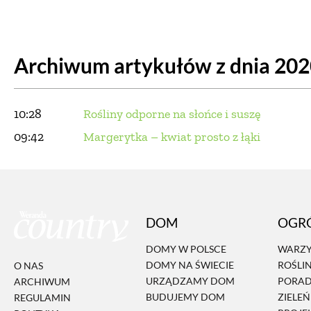
DOM
DOMY W POL
Archiwum artykułów z dnia 20
OGRÓD
WARZYWA
PROJEKTOWANIE
10:28
Rośliny odporne na słońce i suszę
DLA DOM
09:42
Margerytka – kwiat prosto z łąki
ZWIERZĘTA W NAT
ZWYCZAJE
ZRÓ
DOM
OGR
DANIA GŁÓW
DOMY W POLSCE
WARZY
DOMY NA ŚWIECIE
ROŚLI
O NAS
URZĄDZAMY DOM
PORA
ARCHIWUM
BUDUJEMY DOM
ZIELE
REGULAMIN