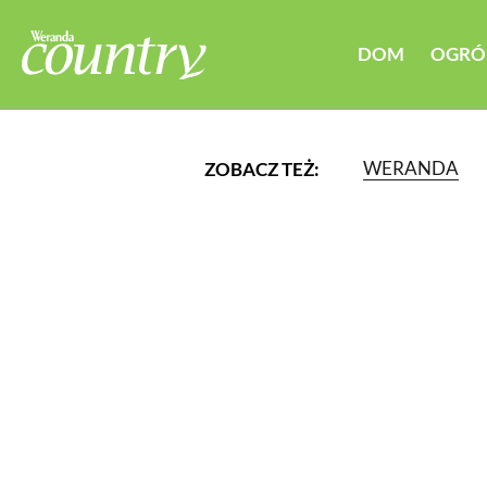
DOM
OGRÓ
WERANDA
ZOBACZ TEŻ:
LUB WYBIERZ JEDNĄ Z K