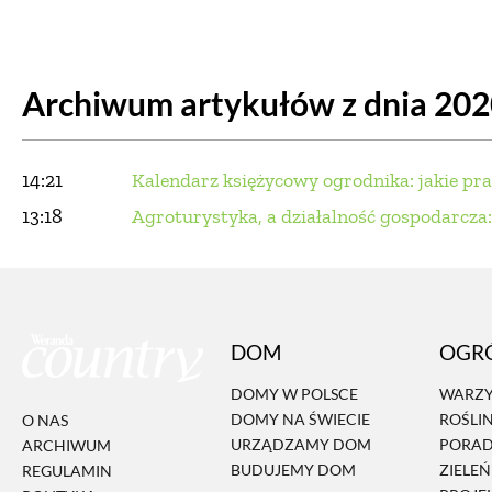
DOM
DOMY W POL
Archiwum artykułów z dnia 20
OGRÓD
WARZYWA
PROJEKTOWANIE
14:21
Kalendarz księżycowy ogrodnika: jakie p
DLA DOM
13:18
Agroturystyka, a działalność gospodarcza
ZWIERZĘTA W NAT
ZWYCZAJE
ZRÓ
DOM
OGR
DANIA GŁÓW
DOMY W POLSCE
WARZY
DOMY NA ŚWIECIE
ROŚLI
O NAS
URZĄDZAMY DOM
PORA
ARCHIWUM
BUDUJEMY DOM
ZIELE
REGULAMIN