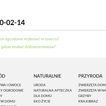
SCE
DOMY NA ŚWIECIE
URZĄDZAMY D
20-02-14
 I OWOCE
ROŚLINY OGRODOWE
PORA
 OGRODU
NATURALNIE
URODA
NATU
race ogrodowe wykonać w marcu?
U
EKO ŻYCIE
PRZYRODA
ZWIERZĘT
: gdzie szukać dofinansowania?
URZE
GRZYBY
KRAJOBRAZ
RĘKODZI
B TO SAM
PRZEPISY
ŚNIADANIA
PR
ÓD
NATURALNIE
PRZYRODA
NE
CIASTA I DESERY
DODATKI
PRZE
WA I OWOCE
URODA
ZWIERZĘTA DO
NY OGRODOWE
NATURALNA APTECZKA
ZWIERZĘTA W N
DY
DLA DOMU
GRZYBY
Ń W DOMU
EKO ŻYCIE
KRAJOBRAZ