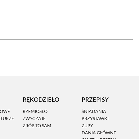
OM
BUDUJEMY DOM
DY
ZIELEŃ W DOMU
RALNA APTECZKA
A DOMOWE
EŁO
RZEMIOSŁO
ZYSTAWKI
ZUPY
RĘKODZIEŁO
PRZEPISY
TWORY
INNE
MOWE
RZEMIOSŁO
ŚNIADANIA
ATURZE
ZWYCZAJE
PRZYSTAWKI
ZRÓB TO SAM
ZUPY
DANIA GŁÓWNE