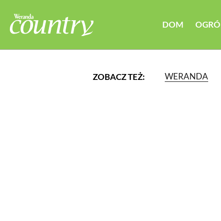
DOM
OGRÓ
WERANDA
ZOBACZ TEŻ:
LUB WYBIERZ JEDNĄ Z K