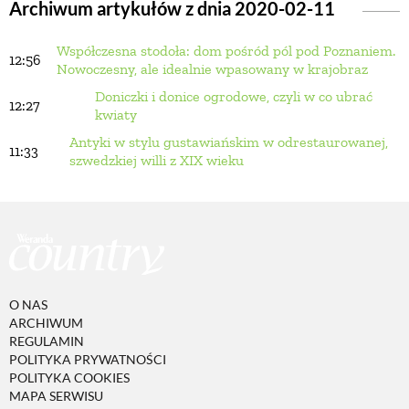
Archiwum artykułów z dnia 2020-02-11
Współczesna stodoła: dom pośród pól pod Poznaniem.
BUDUJEMY DOM
12:56
Nowoczesny, ale idealnie wpasowany w krajobraz
Doniczki i donice ogrodowe, czyli w co ubrać
12:27
OGRÓD
kwiaty
Antyki w stylu gustawiańskim w odrestaurowanej,
11:33
szwedzkiej willi z XIX wieku
WARZYWA I OWOCE
ROŚLINY OGRODOWE
PORADY
O NAS
ARCHIWUM
REGULAMIN
ZIELEŃ W DOMU
POLITYKA PRYWATNOŚCI
POLITYKA COOKIES
MAPA SERWISU
PROJEKTOWANIE OGRODU