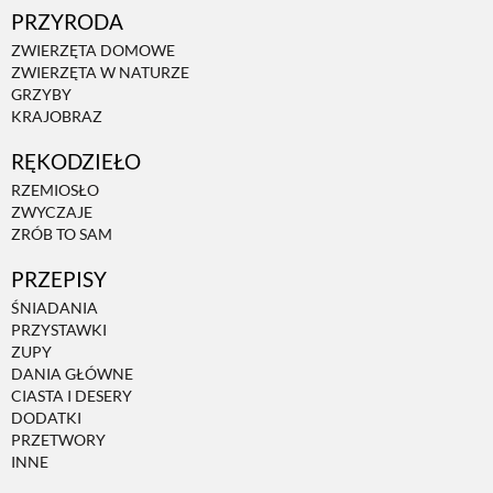
PRZYRODA
ZWIERZĘTA W NATURZE
ZWIERZĘTA DOMOWE
ZWIERZĘTA W NATURZE
GRZYBY
KRAJOBRAZ
GRZYBY
RĘKODZIEŁO
KRAJOBRAZ
RZEMIOSŁO
ZWYCZAJE
ZRÓB TO SAM
RĘKODZIEŁO
PRZEPISY
ŚNIADANIA
RZEMIOSŁO
PRZYSTAWKI
ZUPY
DANIA GŁÓWNE
CIASTA I DESERY
ZWYCZAJE
DODATKI
PRZETWORY
INNE
ZRÓB TO SAM