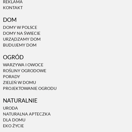
REKLAMA
KONTAKT
NATURALNIE
DOM
DOMY W POLSCE
DOMY NA ŚWIECIE
URODA
URZĄDZAMY DOM
BUDUJEMY DOM
NATURALNA APTECZKA
OGRÓD
WARZYWA I OWOCE
ROŚLINY OGRODOWE
DLA DOMU
PORADY
ZIELEŃ W DOMU
PROJEKTOWANIE OGRODU
EKO ŻYCIE
NATURALNIE
URODA
PRZYRODA
NATURALNA APTECZKA
DLA DOMU
EKO ŻYCIE
ZWIERZĘTA DOMOWE