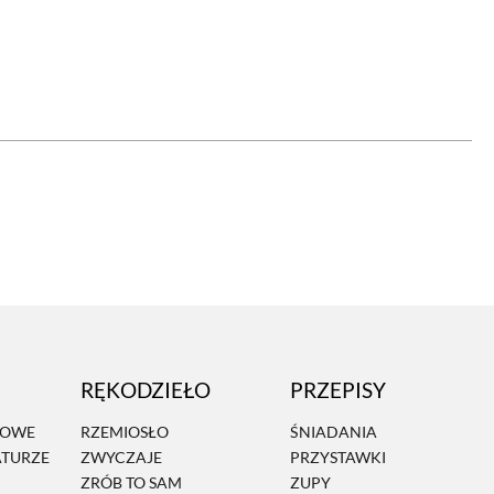
OM
BUDUJEMY DOM
DY
ZIELEŃ W DOMU
RALNA APTECZKA
A DOMOWE
EŁO
RZEMIOSŁO
ZYSTAWKI
ZUPY
TWORY
INNE
RĘKODZIEŁO
PRZEPISY
MOWE
RZEMIOSŁO
ŚNIADANIA
ATURZE
ZWYCZAJE
PRZYSTAWKI
ZRÓB TO SAM
ZUPY