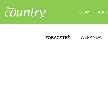
DOM
OGRÓ
WERANDA
ZOBACZ TEŻ:
LUB WYBIERZ JEDNĄ Z K