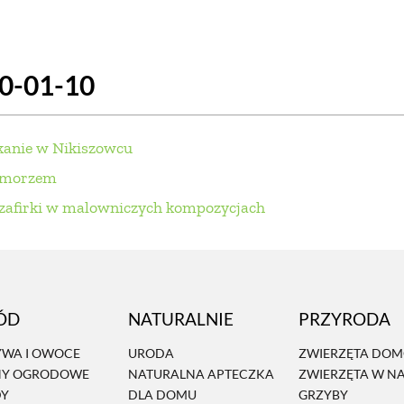
SCE
DOMY NA ŚWIECIE
URZĄDZAMY D
20-01-10
 I OWOCE
ROŚLINY OGRODOWE
PORA
 OGRODU
NATURALNIE
URODA
NATU
kanie w Nikiszowcu
U
EKO ŻYCIE
PRZYRODA
ZWIERZĘT
d morzem
 szafirki w malowniczych kompozycjach
URZE
GRZYBY
KRAJOBRAZ
RĘKODZI
B TO SAM
PRZEPISY
ŚNIADANIA
PR
NE
CIASTA I DESERY
DODATKI
PRZE
ÓD
NATURALNIE
PRZYRODA
WA I OWOCE
URODA
ZWIERZĘTA DO
NY OGRODOWE
NATURALNA APTECZKA
ZWIERZĘTA W N
DY
DLA DOMU
GRZYBY