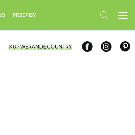
ŁO
PRZEPISY
KUP WERANDĘ COUNTRY
WYBIERZ TYP WYDANIA
WYDANIE DRUKOWANE
aktualny numer z dostawą do domu
E-WYDANIE PDF
przeglądaj bezpośrednio na Twoim
komputerze lub urządzeniu mobilnym