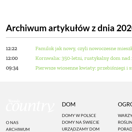
DOM
DOMY W POL
Archiwum artykułów z dnia 20
OGRÓD
WARZYWA
PROJEKTOWANIE
12:22
Familok jak nowy, czyli nowoczesne miesz
DLA DOM
12:00
Kornwalia: 350-letni, rustykalny dom na
09:34
Pierwsze wiosenne kwiaty: przebiśniegi i
ZWIERZĘTA W NAT
ZWYCZAJE
ZRÓ
DANIA GŁÓW
DOM
OGR
DOMY W POLSCE
WARZY
DOMY NA ŚWIECIE
ROŚLI
O NAS
URZĄDZAMY DOM
PORA
ARCHIWUM