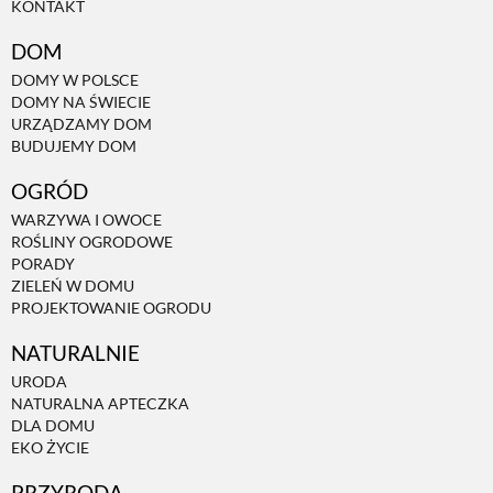
KONTAKT
DOM
NATURALNIE
DOMY W POLSCE
DOMY NA ŚWIECIE
URZĄDZAMY DOM
URODA
BUDUJEMY DOM
OGRÓD
NATURALNA APTECZKA
WARZYWA I OWOCE
ROŚLINY OGRODOWE
PORADY
DLA DOMU
ZIELEŃ W DOMU
PROJEKTOWANIE OGRODU
EKO ŻYCIE
NATURALNIE
URODA
NATURALNA APTECZKA
PRZYRODA
DLA DOMU
EKO ŻYCIE
ZWIERZĘTA DOMOWE
PRZYRODA