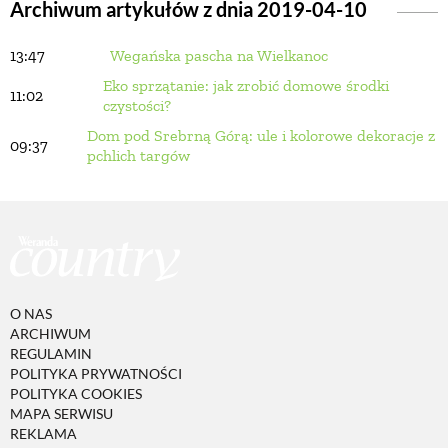
Archiwum artykułów z dnia 2019-04-10
13:47
Wegańska pascha na Wielkanoc
BUDUJEMY DOM
Eko sprzątanie: jak zrobić domowe środki
11:02
czystości?
OGRÓD
Dom pod Srebrną Górą: ule i kolorowe dekoracje z
09:37
pchlich targów
WARZYWA I OWOCE
ROŚLINY OGRODOWE
PORADY
O NAS
ARCHIWUM
REGULAMIN
POLITYKA PRYWATNOŚCI
ZIELEŃ W DOMU
POLITYKA COOKIES
MAPA SERWISU
REKLAMA
PROJEKTOWANIE OGRODU