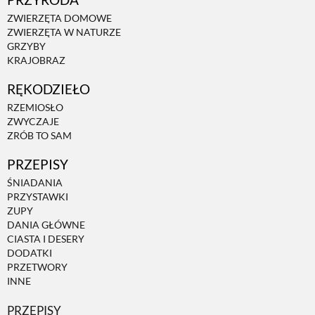
ZWIERZĘTA DOMOWE
ZWIERZĘTA W NATURZE
ZWIERZĘTA W NATURZE
GRZYBY
KRAJOBRAZ
GRZYBY
RĘKODZIEŁO
RZEMIOSŁO
KRAJOBRAZ
ZWYCZAJE
ZRÓB TO SAM
PRZEPISY
RĘKODZIEŁO
ŚNIADANIA
PRZYSTAWKI
RZEMIOSŁO
ZUPY
DANIA GŁÓWNE
CIASTA I DESERY
DODATKI
ZWYCZAJE
PRZETWORY
INNE
ZRÓB TO SAM
PRZEPISY